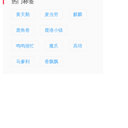
热门标签
黄天鹅
麦当劳
麒麟
鹿角巷
鹿港小镇
鸣鸣很忙
魔爪
高培
马爹利
香飘飘