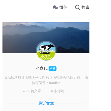
微信
搜索
小食代
站长
食品饮料行业头部大号，以独到内容聚合优质人群。 微
信订阅号：foodinc
5711 篇文章
0 条评论
最近文章