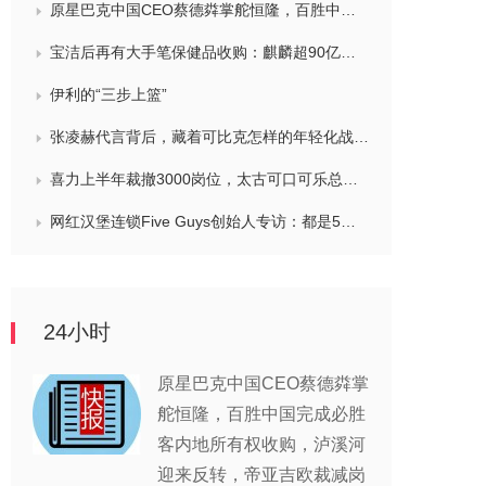
原星巴克中国CEO蔡德粦掌舵恒隆，百胜中国完成必胜客内地所有权收购，泸溪河迎来反转，帝亚吉欧裁减岗位计划发布，秋天第一杯奶茶爆单
宝洁后再有大手笔保健品收购：麒麟超90亿拿下健美生，在华已入驻山姆和开市客等多渠道，为何超300亿资本一周内“疯抢”VMS？
伊利的“三步上篮”
张凌赫代言背后，藏着可比克怎样的年轻化战略？
喜力上半年裁撤3000岗位，太古可口可乐总裁说饮料品类增长态势良好，华润饮料下半年要打三场关键战役，帝亚吉欧新帅努力应对白酒市场影响
网红汉堡连锁Five Guys创始人专访：都是5个儿子和妻子在打理，绝不会与麦当劳正面竞争，要公司上市或卖盘的建议不时出现
24小时
原星巴克中国CEO蔡德粦掌
舵恒隆，百胜中国完成必胜
客内地所有权收购，泸溪河
迎来反转，帝亚吉欧裁减岗