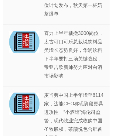
位计划发布，秋天第一杯奶
茶爆单
喜力上半年裁撤3000岗位，
太古可口可乐总裁说饮料品
类增长态势良好，华润饮料
下半年要打三场关键战役，
帝亚吉欧新帅努力应对白酒
市场影响
麦当劳中国上半年增至8114
家，达能CEO称现阶段更具
进攻性，“小酒馆”海伦司盈
警，现代牧业完成收购中国
圣牧股权，茶颜悦色合肥首