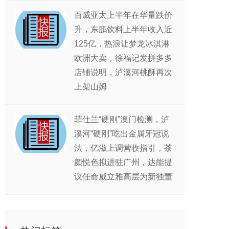
百威亚太上半年在华量跌价
升，东鹏饮料上半年收入近
125亿，热浪让梦龙冰淇淋
欧洲大卖，徐福记发拼多多
店铺说明，泸溪河桃酥再次
上架山姆
菲仕兰“硬刚”澳门检测，泸
溪河“硬刚”吃出金属牙冠说
法，亿滋上调营收指引，茶
颜悦色拟进驻广州，达能提
议任命威立雅高层为新独董