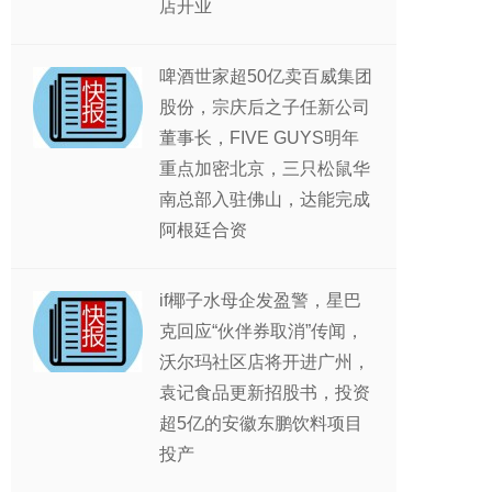
店开业
啤酒世家超50亿卖百威集团
股份，宗庆后之子任新公司
董事长，FIVE GUYS明年
重点加密北京，三只松鼠华
南总部入驻佛山，达能完成
阿根廷合资
if椰子水母企发盈警，星巴
克回应“伙伴券取消”传闻，
沃尔玛社区店将开进广州，
袁记食品更新招股书，投资
超5亿的安徽东鹏饮料项目
投产