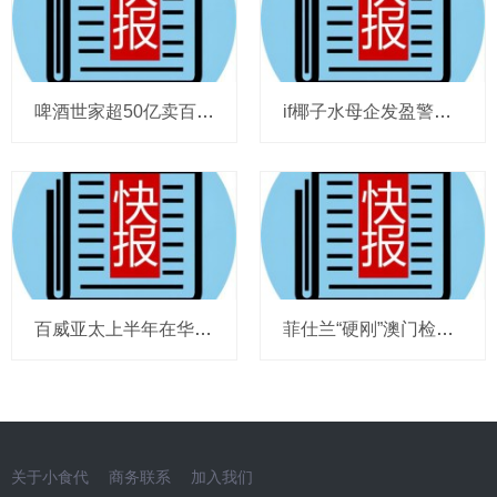
啤酒世家超50亿卖百威集团股份，宗庆后之子任新公司董事长，FIVE GUYS明年重点加密北京，三只松鼠华南总部入驻佛山，达能完成阿根廷合资
if椰子水母企发盈警，星巴克回应“伙伴券取消”传闻，沃尔玛社区店将开进广州，袁记食品更新招股书，投资超5亿的安徽东鹏饮料项目投产
百威亚太上半年在华量跌价升，东鹏饮料上半年收入近125亿，热浪让梦龙冰淇淋欧洲大卖，徐福记发拼多多店铺说明，泸溪河桃酥再次上架山姆
菲仕兰“硬刚”澳门检测，泸溪河“硬刚”吃出金属牙冠说法，亿滋上调营收指引，茶颜悦色拟进驻广州，达能提议任命威立雅高层为新独董
关于小食代
商务联系
加入我们