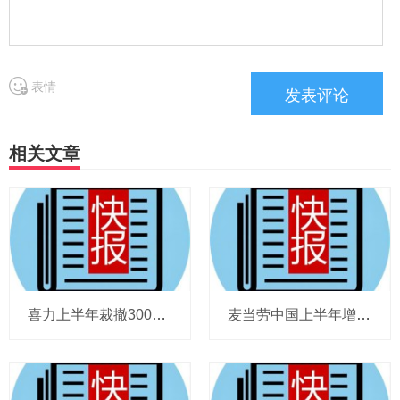
表情
相关文章
喜力上半年裁撤3000岗位，太古可口可乐总裁说饮料品类增长态势良好，华润饮料下半年要打三场关键战役，帝亚吉欧新帅努力应对白酒市场影响
麦当劳中国上半年增至8114家，达能CEO称现阶段更具进攻性，“小酒馆”海伦司盈警，现代牧业完成收购中国圣牧股权，茶颜悦色合肥首店开业