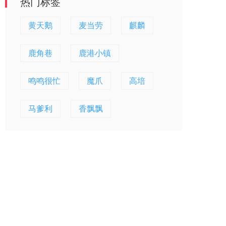
热门标签
黄天鹅
麦当劳
麒麟
鹿角巷
鹿港小镇
鸣鸣很忙
魔爪
高培
马爹利
香飘飘