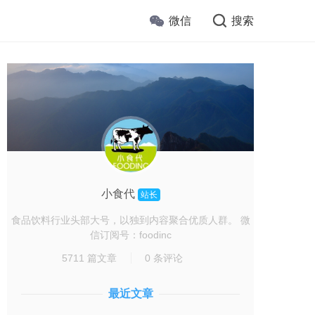
微信
搜索
小食代
站长
食品饮料行业头部大号，以独到内容聚合优质人群。 微
信订阅号：foodinc
5711 篇文章
0 条评论
最近文章