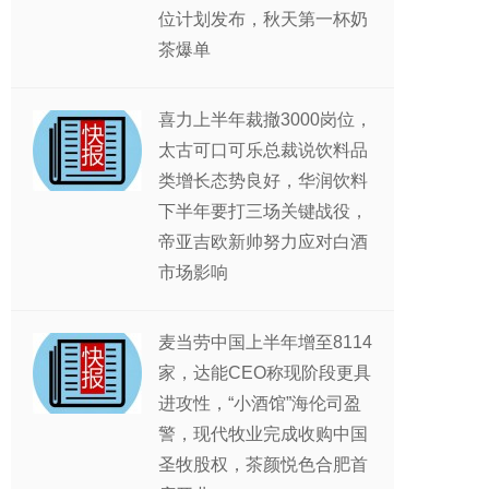
位计划发布，秋天第一杯奶
茶爆单
喜力上半年裁撤3000岗位，
太古可口可乐总裁说饮料品
类增长态势良好，华润饮料
下半年要打三场关键战役，
帝亚吉欧新帅努力应对白酒
市场影响
麦当劳中国上半年增至8114
家，达能CEO称现阶段更具
进攻性，“小酒馆”海伦司盈
警，现代牧业完成收购中国
圣牧股权，茶颜悦色合肥首