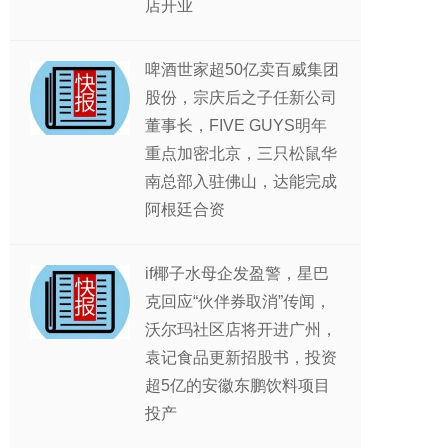
店开业
啤酒世家超50亿卖百威集团
股份，宗庆后之子任新公司
董事长，FIVE GUYS明年
重点加密北京，三只松鼠华
南总部入驻佛山，达能完成
阿根廷合资
if椰子水母企发盈警，星巴
克回应“伙伴券取消”传闻，
沃尔玛社区店将开进广州，
袁记食品更新招股书，投资
超5亿的安徽东鹏饮料项目
投产