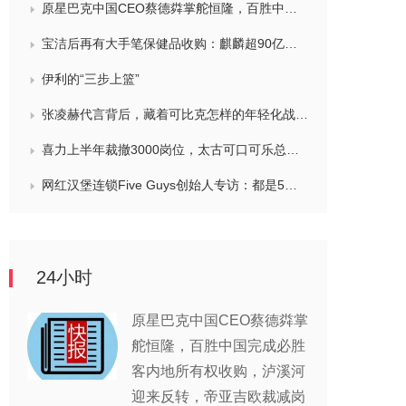
原星巴克中国CEO蔡德粦掌舵恒隆，百胜中国完成必胜客内地所有权收购，泸溪河迎来反转，帝亚吉欧裁减岗位计划发布，秋天第一杯奶茶爆单
宝洁后再有大手笔保健品收购：麒麟超90亿拿下健美生，在华已入驻山姆和开市客等多渠道，为何超300亿资本一周内“疯抢”VMS？
伊利的“三步上篮”
张凌赫代言背后，藏着可比克怎样的年轻化战略？
喜力上半年裁撤3000岗位，太古可口可乐总裁说饮料品类增长态势良好，华润饮料下半年要打三场关键战役，帝亚吉欧新帅努力应对白酒市场影响
网红汉堡连锁Five Guys创始人专访：都是5个儿子和妻子在打理，绝不会与麦当劳正面竞争，要公司上市或卖盘的建议不时出现
24小时
原星巴克中国CEO蔡德粦掌
舵恒隆，百胜中国完成必胜
客内地所有权收购，泸溪河
迎来反转，帝亚吉欧裁减岗