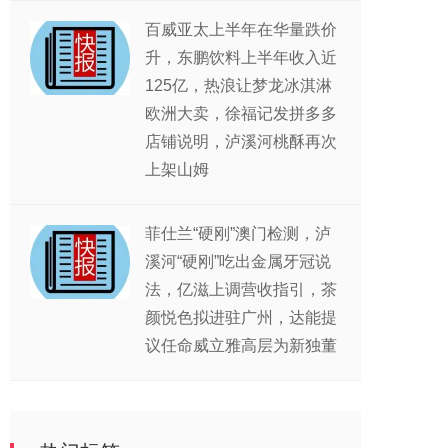
百威亚太上半年在华量跌价
升，东鹏饮料上半年收入近
125亿，热浪让梦龙冰淇淋
欧洲大卖，徐福记发拼多多
店铺说明，泸溪河桃酥再次
上架山姆
菲仕兰“硬刚”澳门检测，泸
溪河“硬刚”吃出金属牙冠说
法，亿滋上调营收指引，茶
颜悦色拟进驻广州，达能提
议任命威立雅高层为新独董