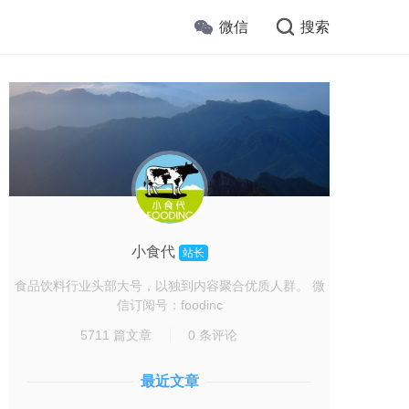
微信
搜索
小食代
站长
食品饮料行业头部大号，以独到内容聚合优质人群。 微
信订阅号：foodinc
5711 篇文章
0 条评论
最近文章