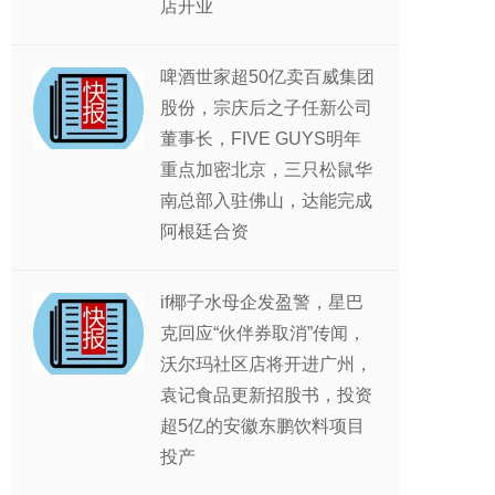
店开业
啤酒世家超50亿卖百威集团
股份，宗庆后之子任新公司
董事长，FIVE GUYS明年
重点加密北京，三只松鼠华
南总部入驻佛山，达能完成
阿根廷合资
if椰子水母企发盈警，星巴
克回应“伙伴券取消”传闻，
沃尔玛社区店将开进广州，
袁记食品更新招股书，投资
超5亿的安徽东鹏饮料项目
投产