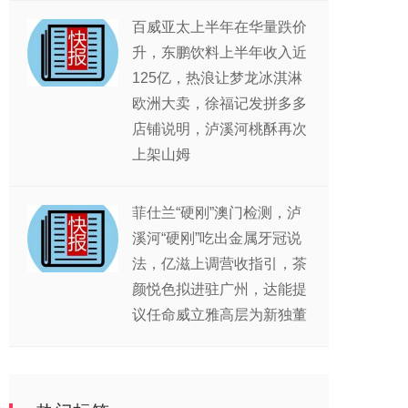
百威亚太上半年在华量跌价
升，东鹏饮料上半年收入近
125亿，热浪让梦龙冰淇淋
欧洲大卖，徐福记发拼多多
店铺说明，泸溪河桃酥再次
上架山姆
菲仕兰“硬刚”澳门检测，泸
溪河“硬刚”吃出金属牙冠说
法，亿滋上调营收指引，茶
颜悦色拟进驻广州，达能提
议任命威立雅高层为新独董