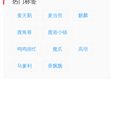
热门标签
黄天鹅
麦当劳
麒麟
鹿角巷
鹿港小镇
鸣鸣很忙
魔爪
高培
马爹利
香飘飘