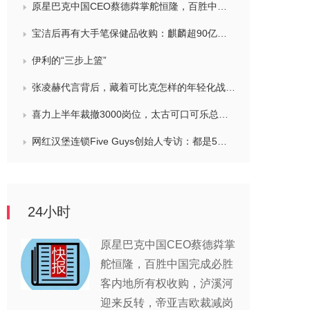
原星巴克中国CEO蔡德粦掌舵恒隆，百胜中国完成必胜客内地所有权收购，泸溪河迎来反转，帝亚吉欧裁减岗位计划发布，秋天第一杯奶茶爆单
宝洁后再有大手笔保健品收购：麒麟超90亿拿下健美生，在华已入驻山姆和开市客等多渠道，为何超300亿资本一周内“疯抢”VMS？
伊利的“三步上篮”
张凌赫代言背后，藏着可比克怎样的年轻化战略？
喜力上半年裁撤3000岗位，太古可口可乐总裁说饮料品类增长态势良好，华润饮料下半年要打三场关键战役，帝亚吉欧新帅努力应对白酒市场影响
网红汉堡连锁Five Guys创始人专访：都是5个儿子和妻子在打理，绝不会与麦当劳正面竞争，要公司上市或卖盘的建议不时出现
24小时
原星巴克中国CEO蔡德粦掌
舵恒隆，百胜中国完成必胜
客内地所有权收购，泸溪河
迎来反转，帝亚吉欧裁减岗