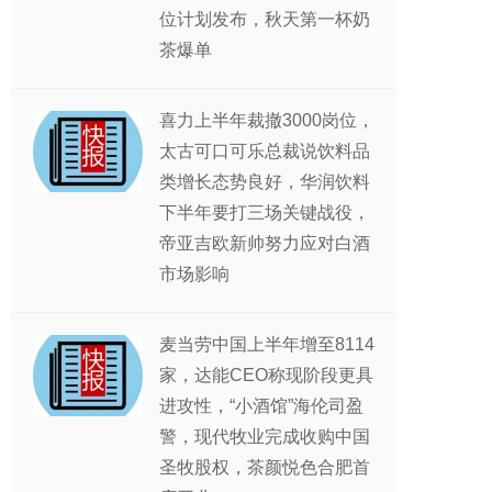
位计划发布，秋天第一杯奶
茶爆单
喜力上半年裁撤3000岗位，
太古可口可乐总裁说饮料品
类增长态势良好，华润饮料
下半年要打三场关键战役，
帝亚吉欧新帅努力应对白酒
市场影响
麦当劳中国上半年增至8114
家，达能CEO称现阶段更具
进攻性，“小酒馆”海伦司盈
警，现代牧业完成收购中国
圣牧股权，茶颜悦色合肥首