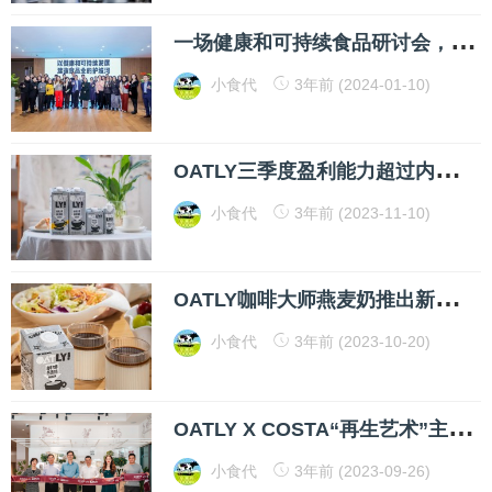
一
场健康和可持续食品研讨会，能让这个世界变好一点吗？
小食代
3年前 (2024-01-10)
O
ATLY三季度盈利能力超过内部期望，CEO说亚洲团队“跑出”创纪录速度
小食代
3年前 (2023-11-10)
O
ATLY咖啡大师燕麦奶推出新规格，为渗透更多场景输送“弹药”
小食代
3年前 (2023-10-20)
O
ATLY X COSTA“再生艺术”主题店登陆外滩
小食代
3年前 (2023-09-26)