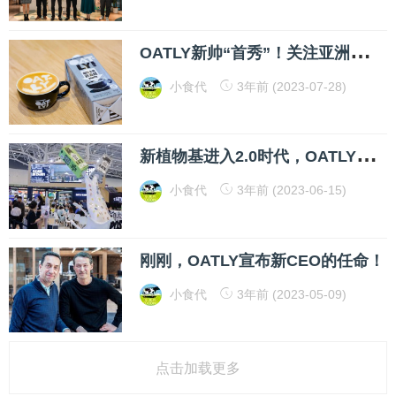
O
ATLY新帅“首秀”！关注亚洲业务提升，盈利目标是唯一的“北极星”
小食代
3年前 (2023-07-28)
新
植物基进入2.0时代，OATLY要做更适合中国市场的产品
小食代
3年前 (2023-06-15)
刚刚，OATLY宣布新CEO的任命！
小食代
3年前 (2023-05-09)
点击加载更多