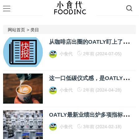
网站首页
>
类目
从
咖啡店出圈的OATLY盯上了居家场景，我们和大中华区总裁聊了聊
小食代
2年前 (2024-07-05)
这
一口低碳仪式感，是OATLY燕麦拿铁给的
小食代
2年前 (2024-04-28)
O
ATLY最新业绩出炉多项指标改善，全球高管说下一阶段打算这样干
小食代
3年前 (2024-02-18)