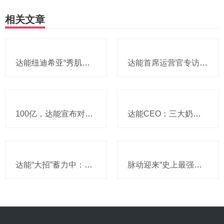
相关文章
达能纽迪希亚“秀肌肉”：一口气亮出近20项硬核成果，爱他美至熠最新研究在国际大会登顶
达能首席运营官专访：稍不留神世界就把你甩在身后，乳品焦点转向高蛋白和肠道健康，供应链员工不能只被动等指令，给出“4C绩效管理框架”
100亿，达能宣布对两家乳企下手：全资收购“小达能”，要拓展亚太高蛋白赛道，还顺道“喝下”了椰子水
达能CEO：三大奶粉企业在华份额合计提升至约50%，还说收购大型奶粉同行“完全没有吸引力”
达能“大招”蓄力中：CEO说爱他美“迄今最先进产品”将正式进内地，医学营养品发展急不得，还透露因一事曾调取过去两年消费者投诉记录
脉动迎来“史上最强焕新”，三大突破重新定义功能饮料