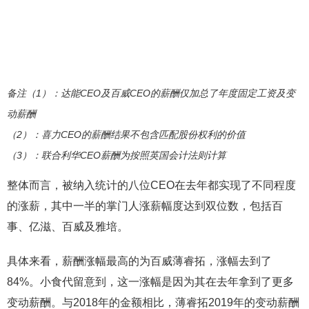
备注（1）：达能CEO及百威CEO的薪酬仅加总了年度固定工资及变
动薪酬
（2）：喜力CEO的薪酬结果不包含匹配股份权利的价值
（3）：联合利华CEO薪酬为按照英国会计法则计算
整体而言，被纳入统计的八位CEO在去年都实现了不同程度
的涨薪，其中一半的掌门人涨薪幅度达到双位数，包括百
事、亿滋、百威及雅培。
具体来看，薪酬涨幅最高的为百威薄睿拓，涨幅去到了
84%。小食代留意到，这一涨幅是因为其在去年拿到了更多
变动薪酬。与2018年的金额相比，薄睿拓2019年的变动薪酬