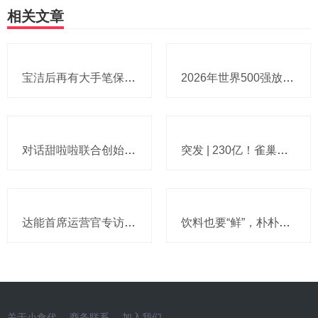
相关文章
宝洁后再有大手笔保健品收购：麒麟超90亿拿下健美生，在华已入驻山姆和开市客等多渠道，为何超300亿资本一周内“疯抢”VMS？
2026年世界500强放榜：沃尔玛12年“榜一”让位，雀巢、百事、亿滋保持了头部“队形”，喜力落榜，饮料巨头排名普遍下滑
对话甜啦啦联合创始人许周：希望10元以下茶饮产品也能有不错的体验，不进入咖啡赛道或失去未来竞争机会
突发 | 230亿！雀巢官宣将巴黎水、圣培露和普娜等“打包”进饮料新巨头：与美国私募合资成立Peranel，雀巢保留50%股权，整合30多个品牌
达能首席运营官专访：稍不留神世界就把你甩在身后，乳品焦点转向高蛋白和肠道健康，供应链员工不能只被动等指令，给出“4C绩效管理框架”
饮料也要“鲜”，朴朴正在把饮料柜变成第二个“生鲜区”