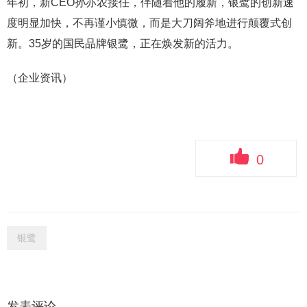
年初，新CEO孙亦农接任，伴随着他的履新，银鹭的创新速
度明显加快，不再谨小慎微，而是大刀阔斧地进行颠覆式创
新。35岁的国民品牌银鹭，正在焕发新的活力。
（企业资讯）
0
银鹭
发表评论