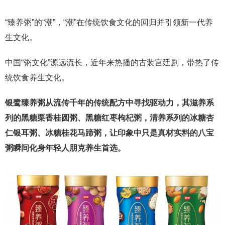
“臻养粥”的“潮”，“潮”在传统饮食文化的回归并引领新一代养
生文化。
中国“粥文化”源远流长，近年来热播的古装宫廷剧，带热了传
统饮食养生文化。
银鹭臻养粥从流传千年的传统配方中寻找驱动力，其滋养系
列的黑糖栗香桂圆粥、黑糖红枣枸杞粥，清养系列的冰糖杏
仁银耳粥、冰糖桂花马蹄粥，让印象中只是真材实料的八宝
粥瞬间化身年轻人朋克养生首选。