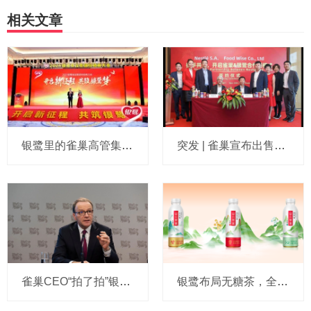
相关文章
银鹭里的雀巢高管集体交班！银鹭透露2021要打四大战役
突发 | 雀巢宣布出售银鹭花生牛奶和八宝粥业务，买家正是他！
雀巢CEO“拍了拍”银鹭：当中这块业务我们要继续干
银鹭布局无糖茶，全新品牌“山云茶画”掀起茶饮新潮流