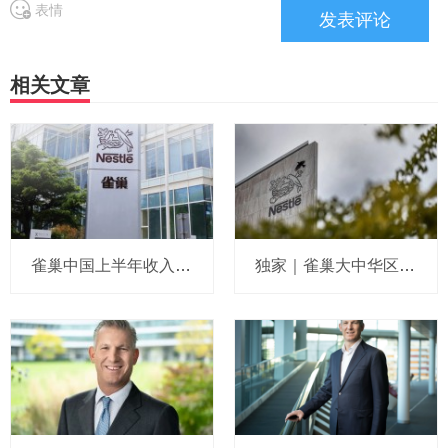
表情
相关文章
雀巢中国上半年收入196亿：CEO说在华业务正逐步稳定，要求全新管理团队紧盯三大重点，原定去库存计划已完成，坦承某些品类仍在流失份额
独家｜雀巢大中华区人力资源“一号位”敲定，菲仕兰徐耀东接棒