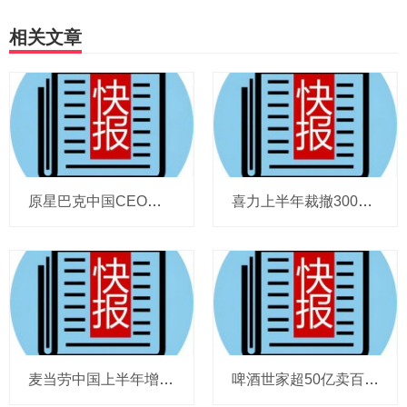
相关文章
原星巴克中国CEO蔡德粦掌舵恒隆，百胜中国完成必胜客内地所有权收购，泸溪河迎来反转，帝亚吉欧裁减岗位计划发布，秋天第一杯奶茶爆单
喜力上半年裁撤3000岗位，太古可口可乐总裁说饮料品类增长态势良好，华润饮料下半年要打三场关键战役，帝亚吉欧新帅努力应对白酒市场影响
麦当劳中国上半年增至8114家，达能CEO称现阶段更具进攻性，“小酒馆”海伦司盈警，现代牧业完成收购中国圣牧股权，茶颜悦色合肥首店开业
啤酒世家超50亿卖百威集团股份，宗庆后之子任新公司董事长，FIVE GUYS明年重点加密北京，三只松鼠华南总部入驻佛山，达能完成阿根廷合资