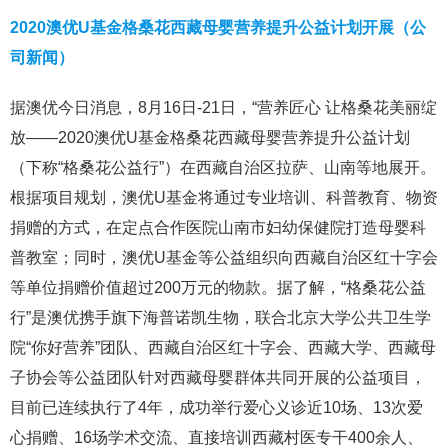
2020澳优U基金格桑花西藏母婴营养提升公益计划开展（公
司新闻）
据澳优今日消息，8月16日-21日，“营养匠心 让格桑花美丽绽
放——2020澳优U基金格桑花西藏母婴营养提升公益计划
（下称“格桑花公益行”）在西藏自治区拉萨、山南等地展开。
根据项目规划，澳优U基金将通过专业培训、科普教育、物资
捐赠的方式，在定点合作医院山南市妇幼保健院打造母婴科
普教室；同时，澳优U基金等公益组织向西藏自治区红十字会
等单位捐赠价值超过200万元的物款。据了解，“格桑花公益
行”是澳优携手旗下海普诺凯生物，联合北京大学公共卫生学
院“你好营养”团队、西藏自治区红十字会、西藏大学、西藏母
子协会等公益团队针对西藏母婴群体共同开展的公益项目，
目前已连续执行了4年，成功举行爱心义诊近10场、13次爱
心捐赠、16场学术交流、直接培训西藏村医专干400余人、