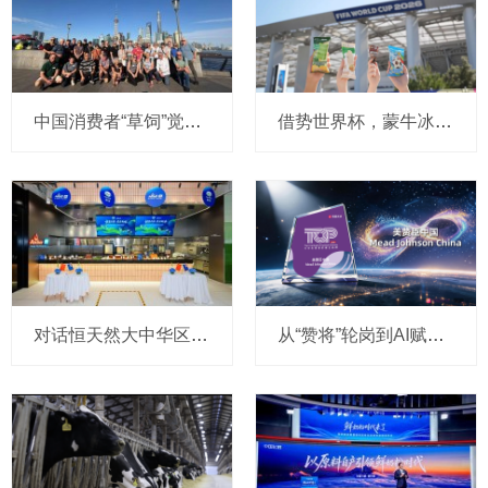
中国消费者“草饲”觉醒，恒天然奶农跨越南北半球“逆向溯源”
借势世界杯，蒙牛冰品切入北美市场，抢占百亿冰淇淋高地
对话恒天然大中华区副总裁戴俊琦：餐饮服务从 “产品竞争” 走向 “能力竞争”，升级本土应用中心加速与客户共创增长
从“赞将”轮岗到AI赋能：美赞臣如何让00后“爱上”职场？