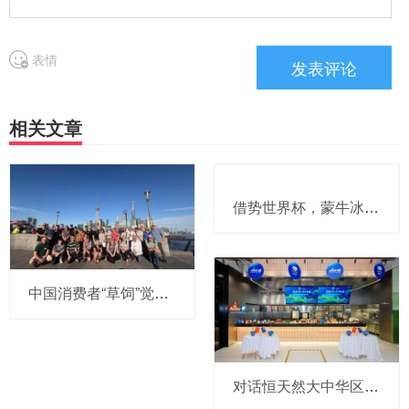
表情
相关文章
中国消费者“草饲”觉醒，恒天然奶农跨越南北半球“逆向溯源”
借势世界杯，蒙牛冰品切入北美市场，抢占百亿冰淇淋高地