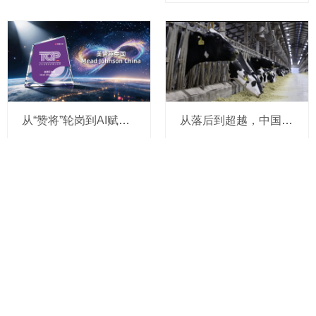
对话恒天然大中华区副总裁戴俊琦：餐饮服务从 “产品竞争” 走向 “能力竞争”，升级本土应用中心加速与客户共创增长
从“赞将”轮岗到AI赋能：美赞臣如何让00后“爱上”职场？
从落后到超越，中国奶牛如何用20年完成“逆袭”？
飞鹤发布“鲜奶粉”战略，以原料自产引领行业迈入“鲜奶粉时代”
关于小食代
商务联系
加入我们
Copyright 2020 小食代
粤ICP备20025370号​