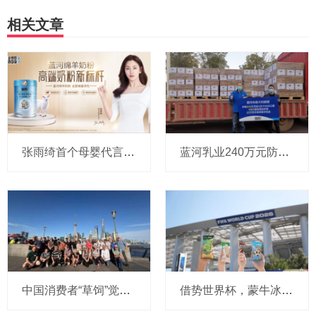
相关文章
张雨绮首个母婴代言曝光！蓝河剑指高端奶粉新标杆
蓝河乳业240万元防护物资驰援意大利，累计捐赠超1270万元
中国消费者“草饲”觉醒，恒天然奶农跨越南北半球“逆向溯源”
借势世界杯，蒙牛冰品切入北美市场，抢占百亿冰淇淋高地