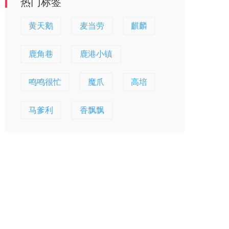
热门标签
黄天鹅
麦当劳
麒麟
鹿角巷
鹿港小镇
鸣鸣很忙
魔爪
高培
马爹利
香飘飘