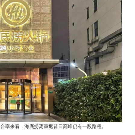
翻台率来看，海底捞离重返昔日高峰仍有一段路程。