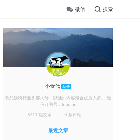
微信
搜索
小食代
站长
食品饮料行业头部大号，以独到内容聚合优质人群。 微
信订阅号：foodinc
5711 篇文章
0 条评论
最近文章