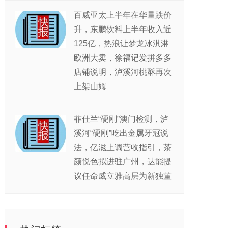
百威亚太上半年在华量跌价
升，东鹏饮料上半年收入近
125亿，热浪让梦龙冰淇淋
欧洲大卖，徐福记发拼多多
店铺说明，泸溪河桃酥再次
上架山姆
菲仕兰“硬刚”澳门检测，泸
溪河“硬刚”吃出金属牙冠说
法，亿滋上调营收指引，茶
颜悦色拟进驻广州，达能提
议任命威立雅高层为新独董