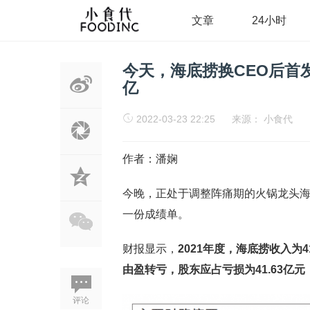
文章
24小时
今天，海底捞换CEO后首发
亿
2022-03-23 22:25
来源：
小食代
作者：潘娴
今晚，正处于调整阵痛期的火锅龙头海
一份成绩单。
财报显示，
2021年度，海底捞收入为4
由盈转亏，股东应占亏损为41.63亿元
评论