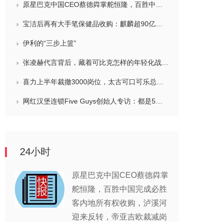
原星巴克中国CEO蔡德粦掌舵恒隆，百胜中国完成必胜客内地所有权收购，泸溪河迎来反转，帝亚吉欧裁减岗位计划发布，秋天第一杯奶茶爆单
宝洁后再有大手笔保健品收购：麒麟超90亿拿下健美生，在华已入驻山姆和开市客等多渠道，为何超300亿资本一周内“疯抢”VMS？
伊利的“三步上篮”
张凌赫代言背后，藏着可比克怎样的年轻化战略？
喜力上半年裁撤3000岗位，太古可口可乐总裁说饮料品类增长态势良好，华润饮料下半年要打三场关键战役，帝亚吉欧新帅努力应对白酒市场影响
网红汉堡连锁Five Guys创始人专访：都是5个儿子和妻子在打理，绝不会与麦当劳正面竞争，要公司上市或卖盘的建议不时出现
24小时
原星巴克中国CEO蔡德粦掌
舵恒隆，百胜中国完成必胜
客内地所有权收购，泸溪河
迎来反转，帝亚吉欧裁减岗