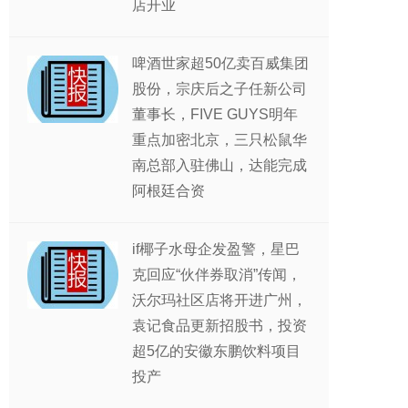
店开业
啤酒世家超50亿卖百威集团
股份，宗庆后之子任新公司
董事长，FIVE GUYS明年
重点加密北京，三只松鼠华
南总部入驻佛山，达能完成
阿根廷合资
if椰子水母企发盈警，星巴
克回应“伙伴券取消”传闻，
沃尔玛社区店将开进广州，
袁记食品更新招股书，投资
超5亿的安徽东鹏饮料项目
投产