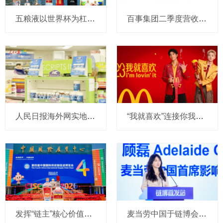
五粮液以世界杯为杠杆，撬动年轻圈层，重新定义白酒消费边界
百事集团二季度营收和利润双增，亚太及中国业务表现亮眼
人民日报海外网实地探访Nutrition Care澳洲全自控产业链，带你看懂真正的进口好营养
“我就喜欢”连接你我23年：麦当劳再度携手王力宏，与汪苏泷共同传递薯条热爱
发挥“链主”核心价值，五粮液以和美链接世界
麦当劳中国于链博会发布三项新合作，赋能土豆种植，扩列全球好食材资源