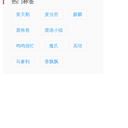
热门标签
黄天鹅
麦当劳
麒麟
鹿角巷
鹿港小镇
鸣鸣很忙
魔爪
高培
马爹利
香飘飘