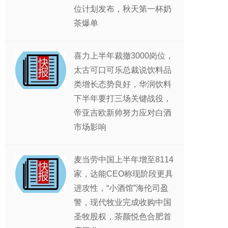
位计划发布，秋天第一杯奶
茶爆单
喜力上半年裁撤3000岗位，
太古可口可乐总裁说饮料品
类增长态势良好，华润饮料
下半年要打三场关键战役，
帝亚吉欧新帅努力应对白酒
市场影响
麦当劳中国上半年增至8114
家，达能CEO称现阶段更具
进攻性，“小酒馆”海伦司盈
警，现代牧业完成收购中国
圣牧股权，茶颜悦色合肥首