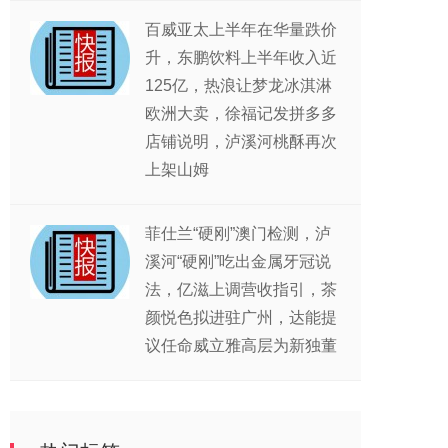
百威亚太上半年在华量跌价
升，东鹏饮料上半年收入近
125亿，热浪让梦龙冰淇淋
欧洲大卖，徐福记发拼多多
店铺说明，泸溪河桃酥再次
上架山姆
菲仕兰“硬刚”澳门检测，泸
溪河“硬刚”吃出金属牙冠说
法，亿滋上调营收指引，茶
颜悦色拟进驻广州，达能提
议任命威立雅高层为新独董