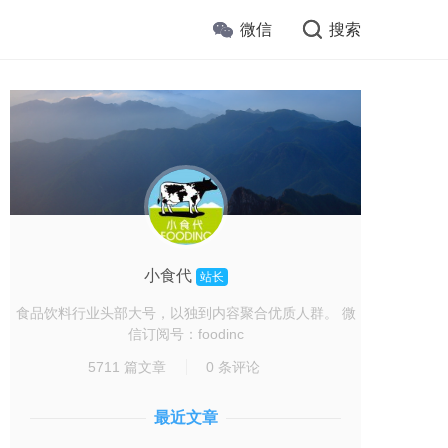
微信
搜索
小食代
站长
食品饮料行业头部大号，以独到内容聚合优质人群。 微
信订阅号：foodinc
5711 篇文章
0 条评论
最近文章