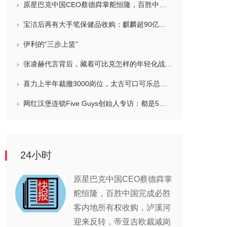
原星巴克中国CEO蔡德粦掌舵恒隆，百胜中国完成必胜客内地所有权收购，泸溪河迎来反转，帝亚吉欧裁减岗位计划发布，秋天第一杯奶茶爆单
宝洁后再有大手笔保健品收购：麒麟超90亿拿下健美生，在华已入驻山姆和开市客等多渠道，为何超300亿资本一周内“疯抢”VMS？
伊利的“三步上篮”
张凌赫代言背后，藏着可比克怎样的年轻化战略？
喜力上半年裁撤3000岗位，太古可口可乐总裁说饮料品类增长态势良好，华润饮料下半年要打三场关键战役，帝亚吉欧新帅努力应对白酒市场影响
网红汉堡连锁Five Guys创始人专访：都是5个儿子和妻子在打理，绝不会与麦当劳正面竞争，要公司上市或卖盘的建议不时出现
24小时
原星巴克中国CEO蔡德粦掌
舵恒隆，百胜中国完成必胜
客内地所有权收购，泸溪河
迎来反转，帝亚吉欧裁减岗