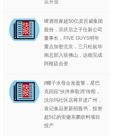
店开业
啤酒世家超50亿卖百威集团
股份，宗庆后之子任新公司
董事长，FIVE GUYS明年
重点加密北京，三只松鼠华
南总部入驻佛山，达能完成
阿根廷合资
if椰子水母企发盈警，星巴
克回应“伙伴券取消”传闻，
沃尔玛社区店将开进广州，
袁记食品更新招股书，投资
超5亿的安徽东鹏饮料项目
投产