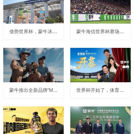
借势世界杯，蒙牛冰品切入北美市场，抢占百亿冰淇淋高地
蒙牛海信世界杯赛场抱团“喊话”，中国品牌出海有了新玩法
蒙牛推出全新品牌“M-PLUS每日蛋白”：强攻专业蛋白赛道，高飞剧透将推出更多硬核产品
世界杯开始了，体育营销“头部玩家”蒙牛，让“开幕”成为品牌的长线叙事