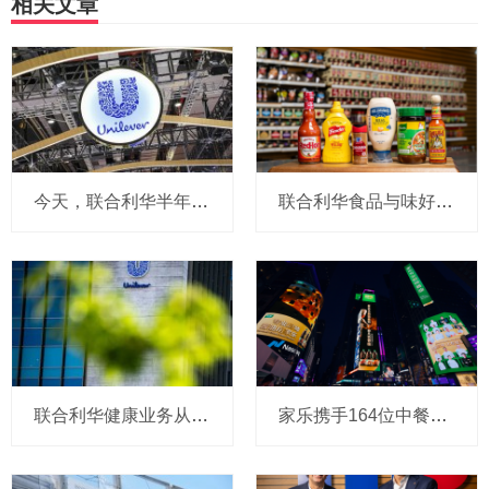
相关文章
今天，联合利华半年报出炉：在华延续增长势头，全球高层提及4位联合利华人将在荷兰坐镇与味好美合并后的新公司
联合利华食品与味好美合并，高管新团队敲定：韩芳珺等4位联合利华人进入全球执委会，将重组为四大业务部门，在荷兰设立国际总部
联合利华健康业务从80亿“吃下”软糖到被指盯上保健品：CEO说已评估过110个收购标的，干到200亿规模，中国是第二大市场，喜欢细分领域
家乐携手164位中餐厨师亮相纽约时代广场大屏，专业厨师酱油来了新玩法？