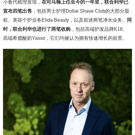
小食代梳理发现，
在司马翰上任至今的一年里，联合利华已
宣布四笔出售
，包括男士护理Dollar Shave Club的大部分股
权、美容个护业务Elida Beauty，以及前述两笔净水业务。
同
时，联合利华也进行了两笔收购
，包括高端护发品牌K18、
高端希腊酸奶Yasso，它们均被认为拥有快速增长的前景。