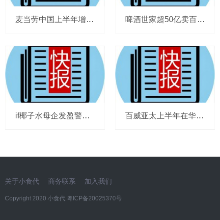
麦当劳中国上半年增至8114家，达能CEO称现阶段更具进攻性，“小酒馆”海伦司盈警，现代牧业完成收购中国圣牧股权，茶颜悦色合肥首店开业
啤酒世家超50亿卖百威集团股份，宗庆后之子任新公司董事长，FIVE GUYS明年重点加密北京，三只松鼠华南总部入驻佛山，达能完成阿根廷合资
if椰子水母企发盈警，星巴克回应“伙伴券取消”传闻，沃尔玛社区店将开进广州，袁记食品更新招股书，投资超5亿的安徽东鹏饮料项目投产
百威亚太上半年在华量跌价升，东鹏饮料上半年收入近125亿，热浪让梦龙冰淇淋欧洲大卖，徐福记发拼多多店铺说明，泸溪河桃酥再次上架山姆
关于小食代
商务联系
加入我们
Copyright 2020 小食代
粤ICP备20025370号​