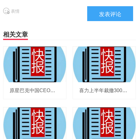
表情
相关文章
原星巴克中国CEO蔡德粦掌舵恒隆，百胜中国完成必胜客内地所有权收购，泸溪河迎来反转，帝亚吉欧裁减岗位计划发布，秋天第一杯奶茶爆单
喜力上半年裁撤3000岗位，太古可口可乐总裁说饮料品类增长态势良好，华润饮料下半年要打三场关键战役，帝亚吉欧新帅努力应对白酒市场影响