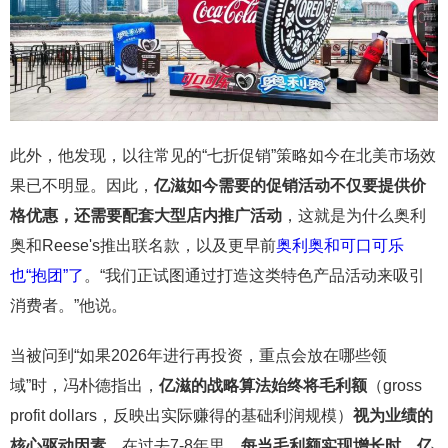
此外，他发现，以往常见的“七折促销”策略如今在北美市场效
果已不明显。因此，
亿滋如今需要的促销活动不仅要提供价
格优惠，还需要配套大型店内推广活动
，这就是为什么奥利
奥和Reese's推出联名款，以及更早前
奥利奥和可口可乐
也“抱团”了
。“我们正试图通过打造这类特色产品活动来吸引
消费者。”他说。
当被问到“如果2026年进行再投资，重点会放在哪些领
域”时，冯朴德指出，
亿滋的战略算法始终将毛利额
（gross
profit dollars，反映出实际赚得的基础利润规模）
视为业绩的
核心驱动因素
。在过去7-8年里，
每当毛利额实现增长时，亿