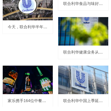
今天，联合利华半年报出炉：在华延续增长势头，全球高层提及4位联合利华人将在荷兰坐镇与味好美合并后的新公司
联合利华食品与味好美合并，高管新团队敲定：韩芳珺等4位联合利华人进入全球执委会，将重组为四大业务部门，在荷兰设立国际总部
联合利华健康业务从80亿“吃下”软糖到被指盯上保健品：CEO说已评估过110个收购标的，干到200亿规模，中国是第二大市场，喜欢细分领域
家乐携手164位中餐厨师亮相纽约时代广场大屏，专业厨师酱油来了新玩法？