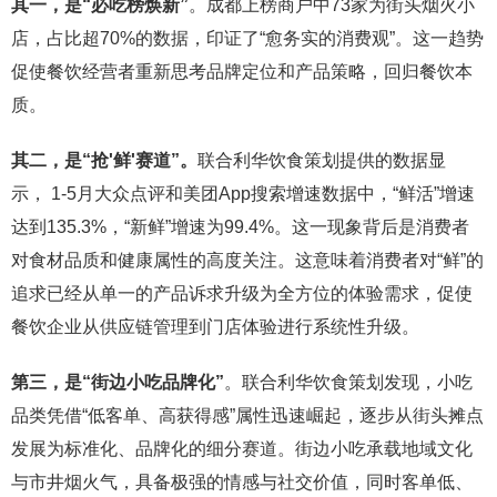
其一，是“
必吃榜焕新”
。成都上榜商户中73家为街头烟火小
店，占比超70%的数据，印证了“愈务实的消费观”。这一趋势
促使餐饮经营者重新思考品牌定位和产品策略，回归餐饮本
质。
其二，是“
抢
'
鲜
'
赛道”。
联合利华饮食策划提供的数据显
示， 1-5月大众点评和美团App搜索增速数据中，“鲜活”增速
达到135.3%，“新鲜”增速为99.4%。这一现象背后是消费者
对食材品质和健康属性的高度关注。这意味着消费者对“鲜”的
追求已经从单一的产品诉求升级为全方位的体验需求，促使
餐饮企业从供应链管理到门店体验进行系统性升级。
第三，是“街边小吃品牌化”
。联合利华饮食策划发现，小吃
品类凭借“低客单、高获得感”属性迅速崛起，逐步从街头摊点
发展为标准化、品牌化的细分赛道。街边小吃承载地域文化
与市井烟火气，具备极强的情感与社交价值，同时客单低、