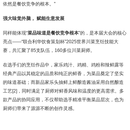
依然是餐饮竞争的根本。”
强大味觉外脑， 赋能生意发展
同样能体现“
菜品味道是餐饮竞争根本
”的，是本届大会的核心
亮点——“联合利华饮食策划杯”2025世界川菜烹饪技能大
赛，共汇聚了85支队伍，160多位川菜厨师。
在选手们的烹饪作品中，家乐鸡汁、鸡精、鸡粉和辣鲜露等
经典产品以其稳定的品质和纯正的鲜香，为菜品奠定了坚实
的味道基础；而新品家乐头抽鲜上鲜酿造酱油采用自然酿造
工艺[2]，同时满足了厨师对鲜香风味和温度的更高需求。多
款产品的协同应用，不仅帮助选手精准平衡菜品层次，也为
厨师们带来了源源不断的创作灵感。