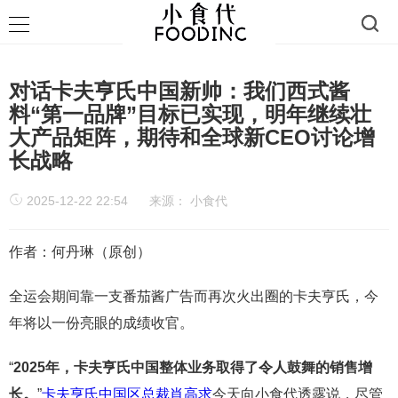
对话卡夫亨氏中国新帅：我们西式酱
料“第一品牌”目标已实现，明年继续壮
大产品矩阵，期待和全球新CEO讨论增
长战略
2025-12-22 22:54
来源：
小食代
作者：何丹琳（原创）
全运会期间靠一支番茄酱广告而再次火出圈的卡夫亨氏，今
年将以一份亮眼的成绩收官。
“
2025年，卡夫亨氏中国整体业务取得了令人鼓舞的销售增
长。
”
卡夫亨氏中国区总裁肖高求
今天向小食代透露说，尽管