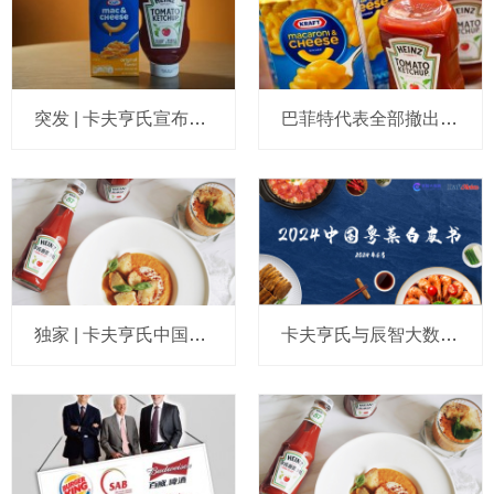
突发 | 卡夫亨氏宣布将分拆成两家独立上市公司，“亨氏”和“味事达”等在华品牌归属基本敲定
巴菲特代表全部撤出董事会，卡夫亨氏立即预告要做买卖，释放什么信号？
独家 | 卡夫亨氏中国再迎本土掌门人，还新请了雀巢销售“老将”
卡夫亨氏与辰智大数据联合发布《2024中国粤菜白皮书》，有这几个洞察值得关注