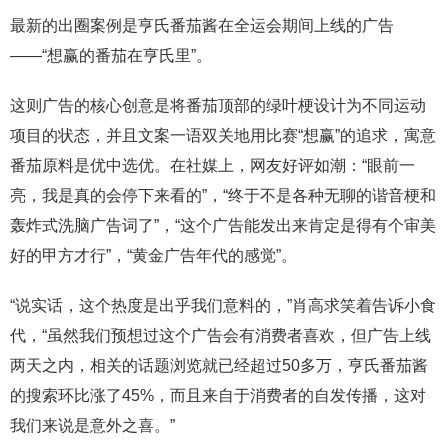
最新的出圈案例是亨氏番茄酱在全运会期间上线的广告
——“想赢的番茄在亨氏里”。
这则广告的核心创意是将番茄顶部的绿叶梗设计为不同运动
项目的状态，并且文案一语双关地用比赛“想赢”的追求，寓意
番茄原料是优中选优。在社媒上，网友好评如潮：“眼前一
亮，我是真的会停下来看的”，“终于不是各种无聊的谐音梗和
轰炸式洗脑广告词了”，“这个广告能发出来肯定是得有个审美
好的甲方才行”，“黄金广告年代的感觉”。
“说实话，这个热度是出乎我们意料的，”肖高求笑着告诉小食
代，“虽然我们预想过这个广告会有消费者喜欢，但广告上线
两天之内，相关的话题浏览就已经超过50多万，亨氏番茄酱
的搜索环比涨了45%，而且来自于消费者的自发传播，这对
我们来说是意外之喜。”