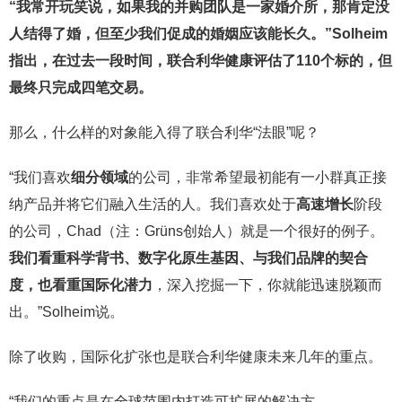
“
我常开玩笑说，如果我的并购团队是一家婚介所，那肯定没
人结得了婚，但至少我们促成的婚姻应该能长久。
”
Solheim
指出，在过去一段时间，联合利华健康评估了
110
个标的，但
最终只完成四笔交易。
那么，什么样的对象能入得了联合利华“法眼”呢？
“我们喜欢
细分领域
的公司，非常希望最初能有一小群真正接
纳产品并将它们融入生活的人。我们喜欢处于
高速增长
阶段
的公司，Chad（注：Grüns创始人）就是一个很好的例子。
我们看重
科学背书
、
数字化原生基因、与我们品牌的契合
度，也看重国际化潜力
，深入挖掘一下，你就能迅速脱颖而
出。”Solheim说。
除了收购，国际化扩张也是联合利华健康未来几年的重点。
“我们的重点是在全球范围内打造可扩展的解决方