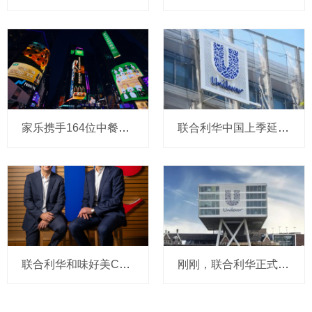
家乐携手164位中餐厨师亮相纽约时代广场大屏，专业厨师酱油来了新玩法？
联合利华中国上季延续增长势头：CEO称增幅稳定在约5%，饮食策划在华取得良好开局，剥离食品业务已在快速推进
联合利华和味好美CEO首次一起亮相：1500亿合并案官宣后，回应会否裁员，预计中国市场将有强劲机遇，还说“会怀念食品业务”
刚刚，联合利华正式宣布食品业务与味好美合并：1500亿“新巨头”诞生，双方在中国市场都有大量业务，CEO说带来“令人兴奋的机会”