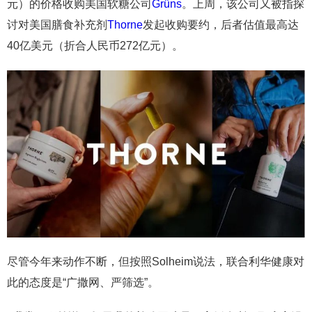
元）的价格收购美国软糖公司
Grüns
。上周，该公司又被指探
讨对美国膳食补充剂
Thorne
发起收购要约，后者估值最高达
40亿美元（折合人民币272亿元）。
尽管今年来动作不断，但按照Solheim说法，联合利华健康对
此的态度是“广撒网、严筛选”。