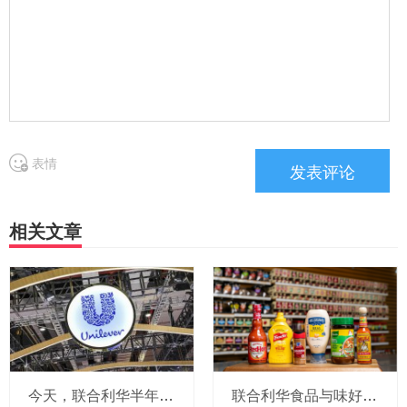
表情
相关文章
今天，联合利华半年报出炉：在华延续增长势头，全球高层提及4位联合利华人将在荷兰坐镇与味好美合并后的新公司
联合利华食品与味好美合并，高管新团队敲定：韩芳珺等4位联合利华人进入全球执委会，将重组为四大业务部门，在荷兰设立国际总部