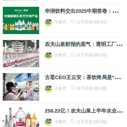
华
润饮料交出2025中期答卷：以短期阵痛，换长远红利
小食代
11个月前 (09-01)
农
夫山泉财报的底气：透明工厂背后的绿水青山“护城河”
小食代
11个月前 (08-29)
古
茗CEO王云安：茶饮终局是“得复购者得天下”，外卖大战下策略是要保堂食，早餐项目将很快落地，总店数要冲2万家
小食代
11个月前 (08-28)
2
56.22亿！农夫山泉上半年水业务回暖，茶饮料首次半年营收过百亿
小食代
11个月前 (08-26)