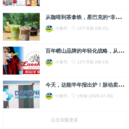
从
咖啡到茶拿铁，星巴克的“非咖”野心藏不住了
小食代
12个月前 (08-21)
百
年崂山品牌的年轻化战略，从“听劝”开始落地
小食代
12个月前 (08-13)
今
天，达能半年报出炉！脉动卖了36亿，爱他美期待育儿补贴显效，高层说“很多公司打电话”来谈收购
小食代
1年前 (2025-07-30)
点击加载更多