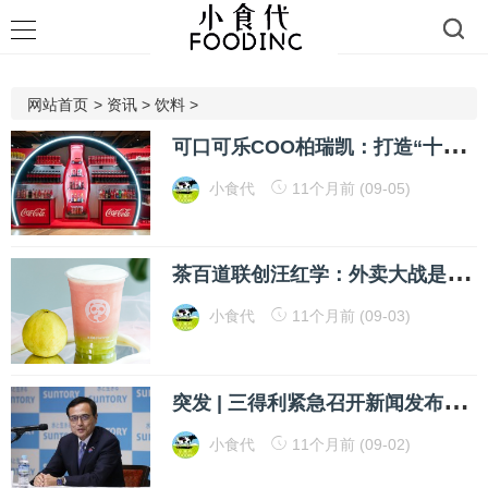
网站首页
>
资讯
>
饮料
>
可
口可乐COO柏瑞凯：打造“十亿美元级”品牌至少得7到10年，85%市面上的新品5年内都会下架，公司转型时刻往往源于危机
小食代
11个月前 (09-05)
茶
百道联创汪红学：外卖大战是阶段性机会，将要布局果汁果酱基地，推动欧美多国首店落地
小食代
11个月前 (09-03)
突
发 | 三得利紧急召开新闻发布会，董事长在突遭调查后辞职
小食代
11个月前 (09-02)