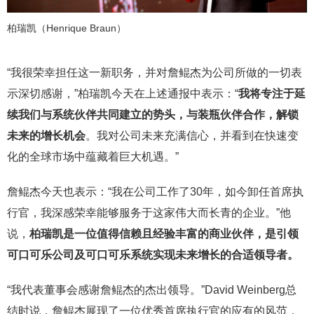
柏瑞凯（Henrique Braun）
“我很荣幸担任这一新职务，并对詹鲲杰为公司所做的一切表
示深切感谢，”柏瑞凯今天在上述通报中表示：“
我将专注于延
续我们与系统伙伴共同建立的势头，与装瓶伙伴合作，解锁
未来的增长机会
。我对公司未来充满信心，并看到在快速变
化的全球市场中蕴藏着巨大机遇。”
詹鲲杰今天也表示：“我在公司工作了30年，如今卸任首席执
行官，我深感荣幸能够服务于这家伟大而长青的企业。”他
说，
柏瑞凯是一位值得信赖且经验丰富的商业伙伴，是引领
可口可乐公司及可口可乐系统实现未来增长的合适领导者。
“我代表董事会感谢詹鲲杰的杰出领导。”David Weinberg总
结时说，詹鲲杰展现了一位优秀首席执行官的应有的风范，