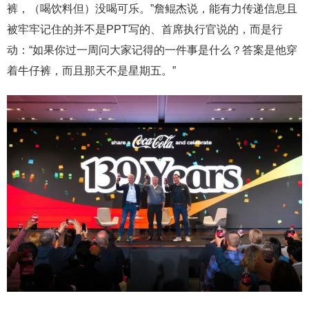
裤，（喝饮料但）没喝可乐。”詹鲲杰说，能有力传递信息且
被牢牢记住的并不是PPT写的、首席执行官说的，而是行
动：“如果你过一周问大家记得的一件事是什么？答案是他穿
着牛仔裤，而且那天不是星期五。”