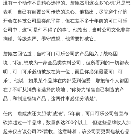
没有一个动作不是精心选择的。詹鲲杰用这么多“心机”只是想
表明，自己有颠覆公司传统的决心。他指出，尽管穿牛仔裤
开会在科技公司里稀疏平常，但在差不多十年前的可口可乐
公司中，这“可是件不得了的事”。他指出，当时公司文化非常
拘谨、等级森严、墨守成规，他需要打破它。
詹鲲杰回忆道，当时可口可乐公司的产品陷入了战略困
境，“我们想成为一家全品类饮料公司，但所看到的一切都表
明，可口可乐必须被放在第一位，而且你必须最爱可口可
乐”。他说，如果某个品牌在内部受到偏爱，那把每个人都困
在了不听从消费者选择的境地，“你努力销售自己制造的产
品，和制造畅销产品，这两件事必须分清楚”。
任内，詹鲲杰还大胆做“减法”。5年前，可口可乐公司曾宣布
砍掉超过一半品牌，数量多达200个以上，但这些品牌收入加
起来仅占该公司2%营收。这意味着，该公司要更聚焦核心品