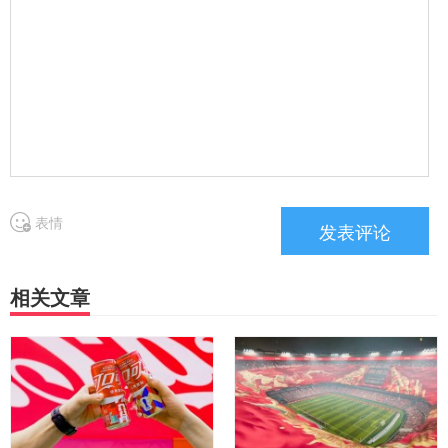
表情
相关文章