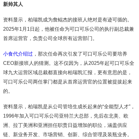
新帅其人
资料显示，柏瑞凯成为詹鲲杰的接班人绝对是有迹可循的。
2025年1月1日起，他被任命为可口可乐公司的执行副总裁兼
首席运营官，负责公司全球所有运营部门。
小食代介绍过
，那次任命再次引发了可口可乐公司要培养
CEO新接班人的猜测。这不仅因为，从2025年起可口可乐全
球九大运营区域总裁都直接向柏瑞凯汇报，更有意思的是，
可口可乐公司两任掌门都是从首席运营官的位置被提拔起来
的。
资料显示，柏瑞凯是从公司管培生成长起来的“全能型人才”，
1996年加入可口可乐公司亚特兰大总部，先后在北美、欧
洲、拉丁美洲和亚洲担任职责日益增加的职位，涵盖供应
链、新业务开发、市场营销、创新、综合管理及装瓶业务。