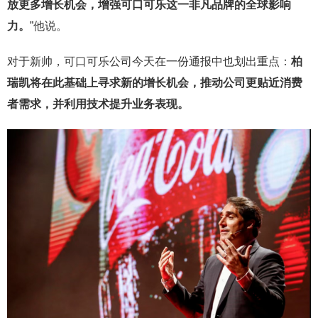
放更多增长机会，增强可口可乐这一非凡品牌的全球影响
力。
”他说。
对于新帅，可口可乐公司今天在一份通报中也划出重点：
柏
瑞凯将在此基础上寻求新的增长机会，推动公司更贴近消费
者需求，并利用技术提升业务表现。