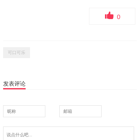
0
可口可乐
发表评论