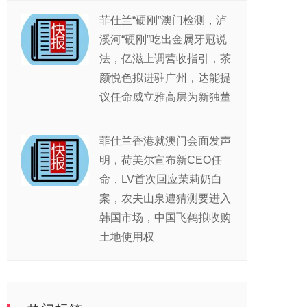
菲仕兰“硬刚”澳门检测，泸
溪河“硬刚”吃出金属牙冠说
法，亿滋上调营收指引，茶
颜悦色拟进驻广州，达能提
议任命威立雅高层为新独董
菲仕兰香港就澳门会面发声
明，荷美尔宣布新CEO任
命，LV首次回应茉莉奶白
案，农夫山泉遭猜测要进入
韩国市场，中国飞鹤拟收购
土地使用权