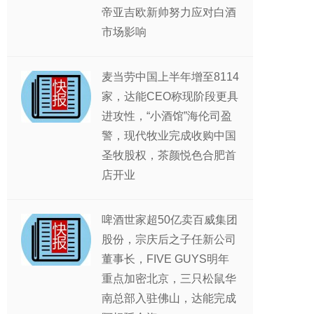
帝亚吉欧新帅努力应对白酒
市场影响
麦当劳中国上半年增至8114
家，达能CEO称现阶段更具
进攻性，“小酒馆”海伦司盈
警，现代牧业完成收购中国
圣牧股权，茶颜悦色合肥首
店开业
啤酒世家超50亿卖百威集团
股份，宗庆后之子任新公司
董事长，FIVE GUYS明年
重点加密北京，三只松鼠华
南总部入驻佛山，达能完成