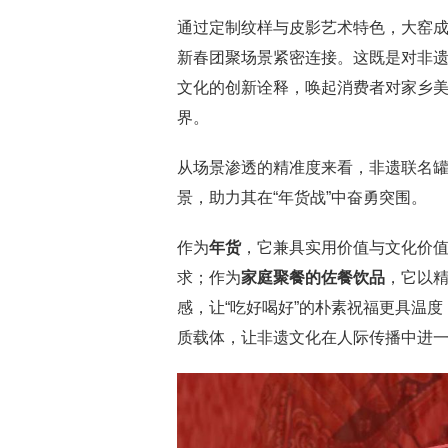
通过定制纹样与皮影艺术特色，大窑
新春团聚场景紧密连接。这既是对非遗
文化的创新诠释，唤起消费者对家乡
界。
从场景渗透的精准度来看，非遗联名
景，助力其在“年货战”中奋勇突围。
作为
年货
，它兼具实用价值与文化价值
求；作为
家庭聚餐的佐餐饮品
，它以
感，让“吃好喝好”的朴素祝福更具温度
质载体，让非遗文化在人际传播中进