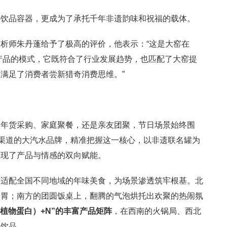
件饮品容器，更成为了承托千年非遗韵味和祝福的载体。
析师朱丹蓬给予了极高的评价，他表示：“这是大窑在
种产品的模式，它既符合了行业发展趋势，也匹配了大窑提
满足了消费者尝新猎奇消费思维。”
是年货采购、家庭聚餐，还是亲友团聚，节日场景始终围
饮渠道的大汽水品牌，精准把握这一核心，以非遗联名罐为
实现了产品与情感的双向赋能。
准适配全国不同地域的年味美食，为场景渗透筑牢根基。北
开胃；南方的团圆饭桌上，翻腾的气泡烘托出欢聚的热闹氛
&植物蛋白）+N”的丰富产品矩阵
，在西南的火锅局、西北
窑饮品。