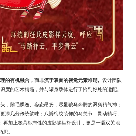
肌理的有机融合，而非流于表面的视觉元素堆砌。
设计团队
辨识度的艺术精髓，并与罐身载体进行了恰到好处的适配。
马头，鬃毛飘逸、姿态昂扬，尽显骏马奔腾的飒爽精气神；
型更添几分传统韵味；八瓣梅纹装饰的马关节，灵动精巧、
愿；再加上极具标志性的皮影操纵杆设计，更是一语双关地
巧思。