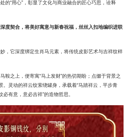
处的“用心”，彰显了文化与商业融合的匠心巧思，诠释
的深度契合，将美好寓意与新春祝福，丝丝入扣地编织进联
精妙，它深度绑定生肖马元素，将传统皮影艺术与吉祥纹样
马鞍之上，便寄寓“马上发财”的热切期盼；点缀于背景之
愿景。灵动的祥云纹萦绕罐身，承载着“马踏祥云，平步青
纹必有意，意必吉祥”的造物哲思。