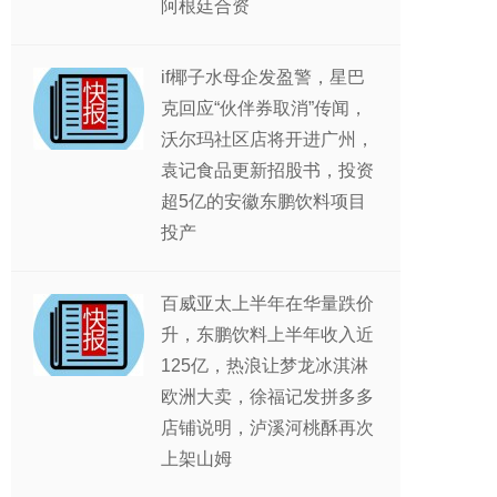
阿根廷合资
if椰子水母企发盈警，星巴
克回应“伙伴券取消”传闻，
沃尔玛社区店将开进广州，
袁记食品更新招股书，投资
超5亿的安徽东鹏饮料项目
投产
百威亚太上半年在华量跌价
升，东鹏饮料上半年收入近
125亿，热浪让梦龙冰淇淋
欧洲大卖，徐福记发拼多多
店铺说明，泸溪河桃酥再次
上架山姆