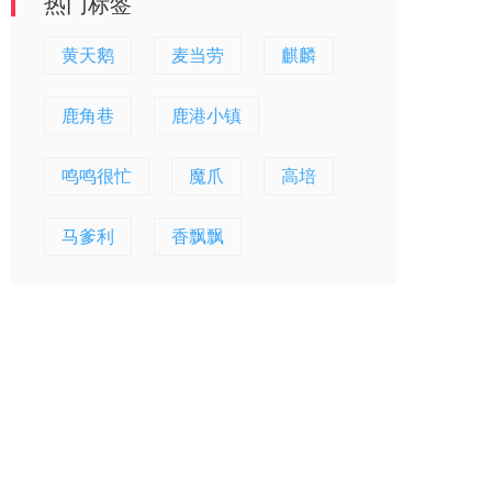
热门标签
黄天鹅
麦当劳
麒麟
鹿角巷
鹿港小镇
鸣鸣很忙
魔爪
高培
马爹利
香飘飘