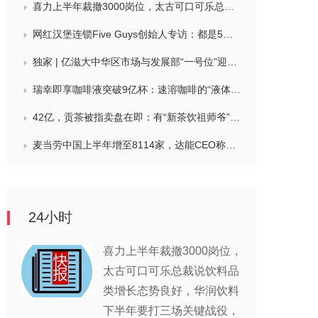
喜力上半年裁撤3000岗位，太古可口可乐总裁说饮料品类增长态势良好，华润饮料下半年要打三场关键战役，帝亚吉欧新帅努力应对白酒市场影响
网红汉堡连锁Five Guys创始人专访：都是5个儿子和妻子在打理，绝不会与麦当劳正面竞争，要公司上市或卖盘的建议不时出现
独家 | 亿滋大中华区市场与发展部“一号位”迎来新变动，曲向明将卸任
瑞幸即享咖啡液突破9亿杯：速溶咖啡的“液体时代”是如何炼成的？
42亿，贡茶被指卖盘在即：有“新茶饮祖师爷”之称，贝恩资本拟接手
麦当劳中国上半年增至8114家，达能CEO称现阶段更具进攻性，“小酒馆”海伦司盈警，现代牧业完成收购中国圣牧股权，茶颜悦色合肥首店开业
24小时
喜力上半年裁撤3000岗位，
太古可口可乐总裁说饮料品
类增长态势良好，华润饮料
下半年要打三场关键战役，