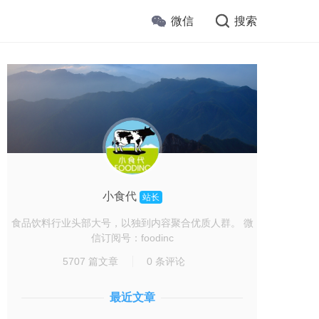
微信
搜索
小食代
站长
食品饮料行业头部大号，以独到内容聚合优质人群。 微
信订阅号：foodinc
5707 篇文章
0 条评论
最近文章