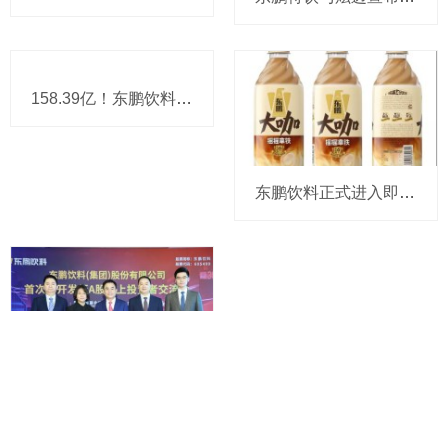
158.39亿！东鹏饮料解锁“下一个百亿”的进度条过半
东鹏饮料正式进入即饮咖啡赛道，要和雀巢等巨头“遭遇战”了！
敲钟在即，今天东鹏饮料总裁与投资者长聊3小时！都说了啥？