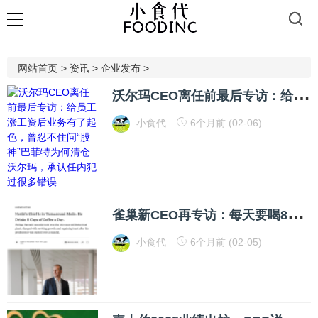
网站首页
>
资讯
>
企业发布
>
沃
尔玛CEO离任前最后专访：给员工涨工资后业务有了起色，曾忍不住问“股神”巴菲特为何清仓沃尔玛，承认任内犯过很多错误
小食代
6个月前 (02-06)
雀
巢新CEO再专访：每天要喝8杯咖啡，雀巢主要的业务就四大块，靠怀旧做决策并不明智，正在学着要更有耐心
小食代
6个月前 (02-05)