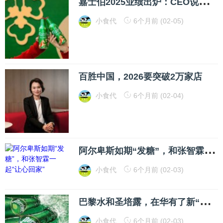
嘉
士伯2025业绩出炉：CEO说中国啤酒消费继续向非现饮渠道转移，1升大包装产品成零售渠道有力抓手，今年整体市场正趋于稳定
小食代
6个月前 (02-05)
百胜中国，2026要突破2万家店
小食代
6个月前 (02-04)
阿
尔卑斯如期“发糖”，和张智霖一起“让心回家”
小食代
6个月前 (02-03)
巴
黎水和圣培露，在华有了新“操盘手”：捷成饮料成为大陆地区总代理经销商，雀巢年收入超280亿饮用水业务在中国市场想“换档提速”
小食代
6个月前 (02-03)