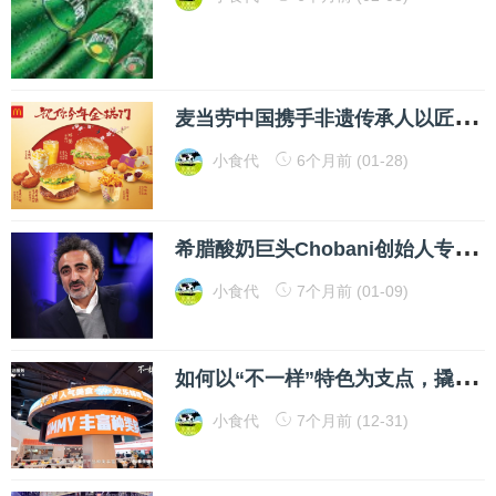
麦
当劳中国携手非遗传承人以匠心灯火“祝你今年金拱门”，8款限定美味7700家餐厅主题活动，共迎马年新春
小食代
6个月前 (01-28)
希
腊酸奶巨头Chobani创始人专访：我曾意识到美国的酸奶真的非常难吃，靠卡夫废弃工厂创业起家，去年干到280亿，大力主张“反CEO之道”
小食代
7个月前 (01-09)
如
何以“不一样”特色为支点，撬动火锅品牌持续沸腾
小食代
7个月前 (12-31)