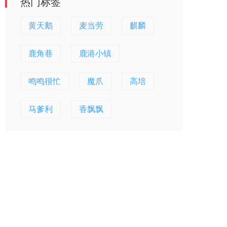
热门标签
黄天鹅
麦当劳
麒麟
鹿角巷
鹿港小镇
鸣鸣很忙
魔爪
高培
马爹利
香飘飘