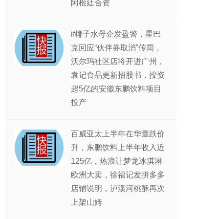
阿根廷合资
if椰子水母企发盈警，星巴
克回应“伙伴券取消”传闻，
沃尔玛社区店将开进广州，
袁记食品更新招股书，投资
超5亿的安徽东鹏饮料项目
投产
百威亚太上半年在华量跌价
升，东鹏饮料上半年收入近
125亿，热浪让梦龙冰淇淋
欧洲大卖，徐福记发拼多多
店铺说明，泸溪河桃酥再次
上架山姆