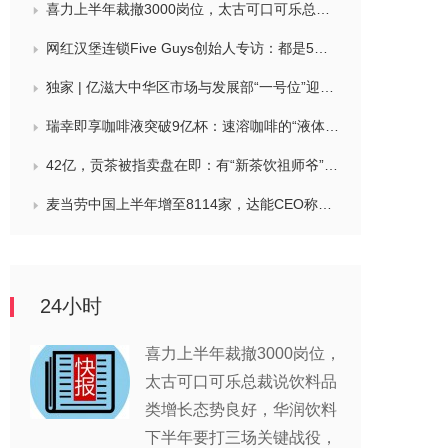
喜力上半年裁撤3000岗位，太古可口可乐总裁说饮料品类增长态势良好，华润饮料下半年要打三场关键战役，帝亚吉欧新帅努力应对白酒市场影响
网红汉堡连锁Five Guys创始人专访：都是5个儿子和妻子在打理，绝不会与麦当劳正面竞争，要公司上市或卖盘的建议不时出现
独家 | 亿滋大中华区市场与发展部“一号位”迎来新变动，曲向明将卸任
瑞幸即享咖啡液突破9亿杯：速溶咖啡的“液体时代”是如何炼成的？
42亿，贡茶被指卖盘在即：有“新茶饮祖师爷”之称，贝恩资本拟接手
麦当劳中国上半年增至8114家，达能CEO称现阶段更具进攻性，“小酒馆”海伦司盈警，现代牧业完成收购中国圣牧股权，茶颜悦色合肥首店开业
24小时
喜力上半年裁撤3000岗位，
太古可口可乐总裁说饮料品
类增长态势良好，华润饮料
下半年要打三场关键战役，