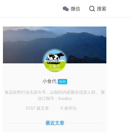
微信
搜索
小食代
站长
食品饮料行业头部大号，以独到内容聚合优质人群。 微
信订阅号：foodinc
5707 篇文章
0 条评论
最近文章