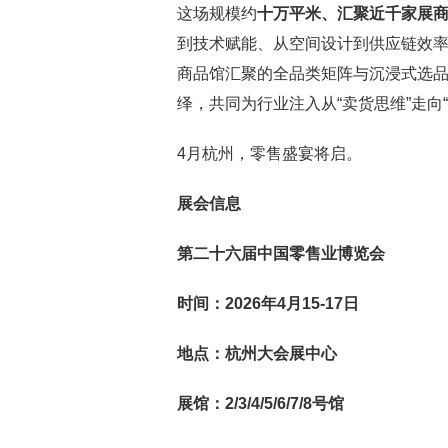
这场规模约
十万平米、汇聚近千家展
到技术赋能、从空间设计到供应链效
商品馆汇聚的全品类矩阵与沉浸式选
绎，共同为行业注入从“卖货思维”走向
4月杭州，零售盛宴将启。
展会信息
第二十六届中国零售业博览会
时间：
2026
年
4
月
15-17
日
地点：杭州大会展中心
展馆：2/3/4/5/6/7/8号馆