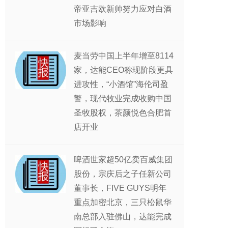
帝亚吉欧新帅努力应对白酒
市场影响
麦当劳中国上半年增至8114
家，达能CEO称现阶段更具
进攻性，“小酒馆”海伦司盈
警，现代牧业完成收购中国
圣牧股权，茶颜悦色合肥首
店开业
啤酒世家超50亿卖百威集团
股份，宗庆后之子任新公司
董事长，FIVE GUYS明年
重点加密北京，三只松鼠华
南总部入驻佛山，达能完成