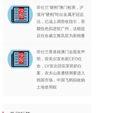
菲仕兰“硬刚”澳门检测，泸
溪河“硬刚”吃出金属牙冠说
法，亿滋上调营收指引，茶
颜悦色拟进驻广州，达能提
议任命威立雅高层为新独董
菲仕兰香港就澳门会面发声
明，荷美尔宣布新CEO任
命，LV首次回应茉莉奶白
案，农夫山泉遭猜测要进入
韩国市场，中国飞鹤拟收购
土地使用权