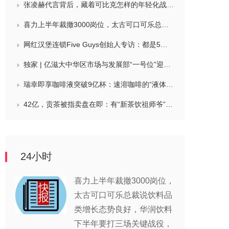
张凌赫代言背后，藏着可比克怎样的年轻化战略？
喜力上半年裁撤3000岗位，太古可口可乐总裁说饮料品类增长态势良好，华润饮料下半年要打三场关键战役，帝亚吉欧新帅努力应对白酒市场影响
网红汉堡连锁Five Guys创始人专访：都是5个儿子和妻子在打理，绝不会与麦当劳正面竞争，要公司上市或卖盘的建议不时出现
独家 | 亿滋大中华区市场与发展部“一号位”迎来新变动，曲向明将卸任
瑞幸即享咖啡液突破9亿杯：速溶咖啡的“液体时代”是如何炼成的？
42亿，贡茶被指卖盘在即：有“新茶饮祖师爷”之称，贝恩资本拟接手
24小时
喜力上半年裁撤3000岗位，
太古可口可乐总裁说饮料品
类增长态势良好，华润饮料
下半年要打三场关键战役，