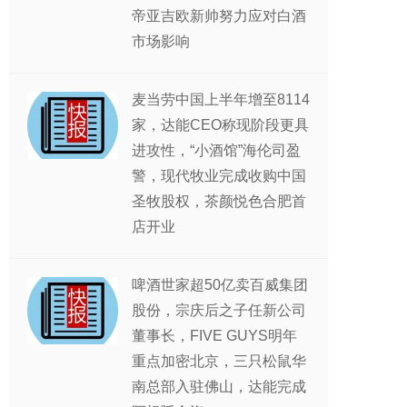
帝亚吉欧新帅努力应对白酒
市场影响
麦当劳中国上半年增至8114
家，达能CEO称现阶段更具
进攻性，“小酒馆”海伦司盈
警，现代牧业完成收购中国
圣牧股权，茶颜悦色合肥首
店开业
啤酒世家超50亿卖百威集团
股份，宗庆后之子任新公司
董事长，FIVE GUYS明年
重点加密北京，三只松鼠华
南总部入驻佛山，达能完成