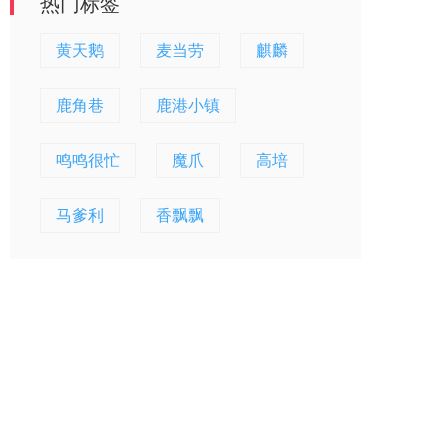
热门标签
黄天鹅
麦当劳
麒麟
鹿角巷
鹿港小镇
鸣鸣很忙
魔爪
高培
马爹利
香飘飘