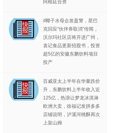
阿根廷合资
if椰子水母企发盈警，星巴
克回应“伙伴券取消”传闻，
沃尔玛社区店将开进广州，
袁记食品更新招股书，投资
超5亿的安徽东鹏饮料项目
投产
百威亚太上半年在华量跌价
升，东鹏饮料上半年收入近
125亿，热浪让梦龙冰淇淋
欧洲大卖，徐福记发拼多多
店铺说明，泸溪河桃酥再次
上架山姆