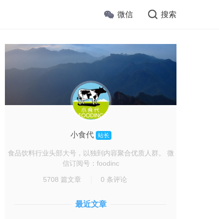
微信
搜索
小食代
站长
食品饮料行业头部大号，以独到内容聚合优质人群。 微
信订阅号：foodinc
5708 篇文章
0 条评论
最近文章