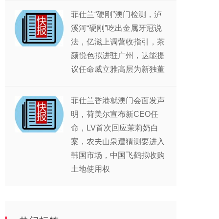
菲仕兰“硬刚”澳门检测，泸
溪河“硬刚”吃出金属牙冠说
法，亿滋上调营收指引，茶
颜悦色拟进驻广州，达能提
议任命威立雅高层为新独董
菲仕兰香港就澳门会面发声
明，荷美尔宣布新CEO任
命，LV首次回应茉莉奶白
案，农夫山泉遭猜测要进入
韩国市场，中国飞鹤拟收购
土地使用权