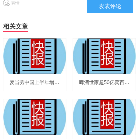
表情
相关文章
麦当劳中国上半年增至8114家，达能CEO称现阶段更具进攻性，“小酒馆”海伦司盈警，现代牧业完成收购中国圣牧股权，茶颜悦色合肥首店开业
啤酒世家超50亿卖百威集团股份，宗庆后之子任新公司董事长，FIVE GUYS明年重点加密北京，三只松鼠华南总部入驻佛山，达能完成阿根廷合资