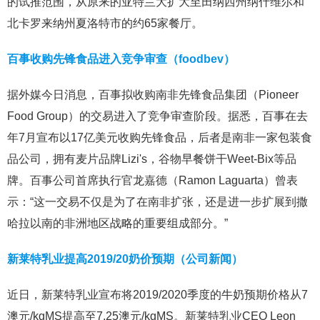
的试推范围，从原来的亚特兰大扩大至田纳西州纳什维尔和
北卡罗来纳州夏洛特市的约65家餐厅。
百事收购先锋食品进入竞争审查（foodbev）
据外媒今日消息，百事拟收购南非先锋食品集团（Pioneer
Food Group）的交易进入了竞争审查阶段。据悉，百事在去
年7月宣布以17亿美元收购先锋食品，后者是南非一家包装食
品公司，拥有麦片品牌Lizi's，谷物早餐饼干Weet-Bix等品
牌。百事公司首席执行官龙嘉德（Ramon Laguarta）曾表
示：“这一交易不仅是为了在南非扩张，还是进一步扩展到撒
哈拉以南的非洲地区战略的重要组成部分。”
新莱特乳业提高2019/20奶价预期（公司新闻）
近日，新莱特乳业宣布将2019/2020季度的牛奶预期价格从7
澳元/kgMS提高至7.25澳元/kgMS。新莱特乳业CEO Leon