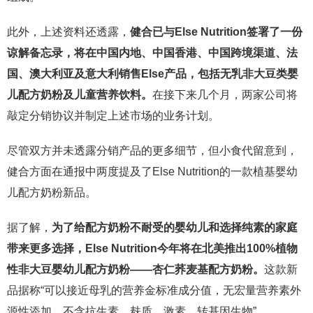
此外，上述资料还透露，
健合已与Else Nutrition签署了一份
谅解备忘录，将在中国内地、中国香港、中国跨境渠道、法
国、澳大利亚及意大利销售Else产品，包括无乳非大豆类婴
儿配方奶粉及儿童营养饮料。
在接下来几个月，两家公司将
敲定分销协议并制定上述市场的业务计划。
尽管双方并未透露分销产品的更多细节，但小食代留意到，
健合方面在通报中两度提及了Else Nutrition的一款植基婴幼
儿配方奶粉新品。
据了解，
为了给配方奶粉不耐受的婴幼儿和选择纯素的家庭
带来更多选择，Else Nutrition今年将在北美推出100%植物
性非大豆婴幼儿配方奶粉——杏仁荞麦基配方奶粉。
这款新
品据称“可以接近母乳的营养金标准成分值，无宏量营养素外
源性添加，不含抗生素、麸质、激素、转基因生物”。