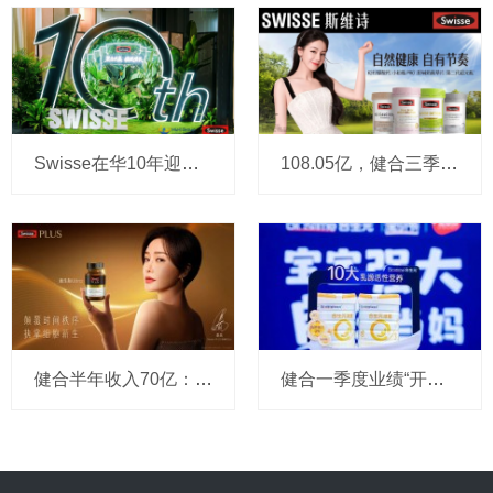
Swisse在华10年迎来新起点：突破10亿澳元后，要加速强攻4000亿蓝海
108.05亿，健合三季报今天出炉：成人营养品贡献52.4亿，奶粉业务大幅增长35.2%
健合半年收入70亿：CEO今天说奶粉业务重回增长，合生元份额创新高，Swisse拿下多个“排名第一”
健合一季度业绩“开门红”！今天，高层直接回应关税影响