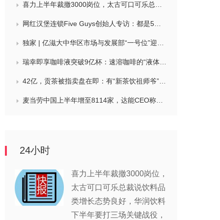
喜力上半年裁撤3000岗位，太古可口可乐总裁说饮料品类增长态势良好，华润饮料下半年要打三场关键战役，帝亚吉欧新帅努力应对白酒市场影响
网红汉堡连锁Five Guys创始人专访：都是5个儿子和妻子在打理，绝不会与麦当劳正面竞争，要公司上市或卖盘的建议不时出现
独家 | 亿滋大中华区市场与发展部“一号位”迎来新变动，曲向明将卸任
瑞幸即享咖啡液突破9亿杯：速溶咖啡的“液体时代”是如何炼成的？
42亿，贡茶被指卖盘在即：有“新茶饮祖师爷”之称，贝恩资本拟接手
麦当劳中国上半年增至8114家，达能CEO称现阶段更具进攻性，“小酒馆”海伦司盈警，现代牧业完成收购中国圣牧股权，茶颜悦色合肥首店开业
24小时
喜力上半年裁撤3000岗位，
太古可口可乐总裁说饮料品
类增长态势良好，华润饮料
下半年要打三场关键战役，