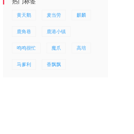
热门标签
黄天鹅
麦当劳
麒麟
鹿角巷
鹿港小镇
鸣鸣很忙
魔爪
高培
马爹利
香飘飘