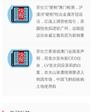
菲仕兰“硬刚”澳门检测，泸
溪河“硬刚”吃出金属牙冠说
法，亿滋上调营收指引，茶
颜悦色拟进驻广州，达能提
议任命威立雅高层为新独董
菲仕兰香港就澳门会面发声
明，荷美尔宣布新CEO任
命，LV首次回应茉莉奶白
案，农夫山泉遭猜测要进入
韩国市场，中国飞鹤拟收购
土地使用权