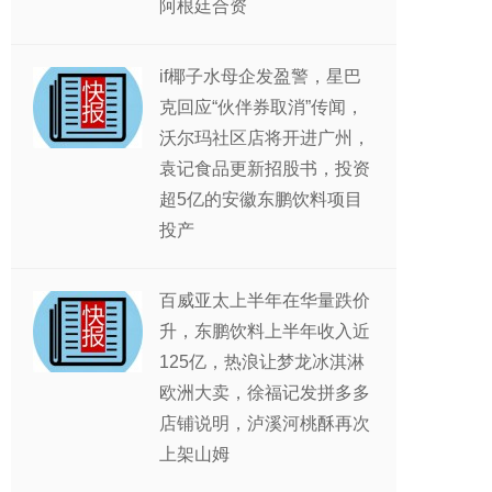
阿根廷合资
if椰子水母企发盈警，星巴
克回应“伙伴券取消”传闻，
沃尔玛社区店将开进广州，
袁记食品更新招股书，投资
超5亿的安徽东鹏饮料项目
投产
百威亚太上半年在华量跌价
升，东鹏饮料上半年收入近
125亿，热浪让梦龙冰淇淋
欧洲大卖，徐福记发拼多多
店铺说明，泸溪河桃酥再次
上架山姆