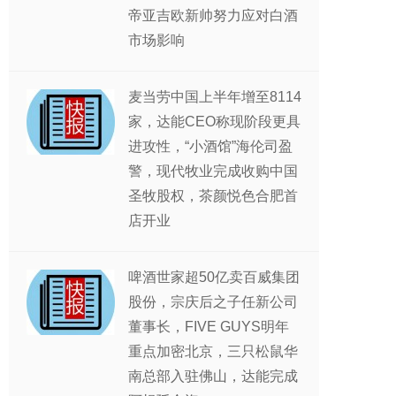
帝亚吉欧新帅努力应对白酒
市场影响
麦当劳中国上半年增至8114
家，达能CEO称现阶段更具
进攻性，“小酒馆”海伦司盈
警，现代牧业完成收购中国
圣牧股权，茶颜悦色合肥首
店开业
啤酒世家超50亿卖百威集团
股份，宗庆后之子任新公司
董事长，FIVE GUYS明年
重点加密北京，三只松鼠华
南总部入驻佛山，达能完成