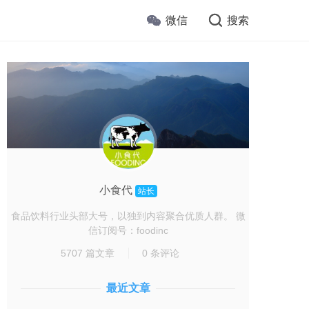
微信
搜索
小食代
站长
食品饮料行业头部大号，以独到内容聚合优质人群。 微
信订阅号：foodinc
5707 篇文章
0 条评论
最近文章