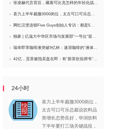
张凌赫代言背后，藏着可比克怎样的年轻化战略？
喜力上半年裁撤3000岗位，太古可口可乐总裁说饮料品类增长态势良好，华润饮料下半年要打三场关键战役，帝亚吉欧新帅努力应对白酒市场影响
网红汉堡连锁Five Guys创始人专访：都是5个儿子和妻子在打理，绝不会与麦当劳正面竞争，要公司上市或卖盘的建议不时出现
独家 | 亿滋大中华区市场与发展部“一号位”迎来新变动，曲向明将卸任
瑞幸即享咖啡液突破9亿杯：速溶咖啡的“液体时代”是如何炼成的？
42亿，贡茶被指卖盘在即：有“新茶饮祖师爷”之称，贝恩资本拟接手
24小时
喜力上半年裁撤3000岗位，
太古可口可乐总裁说饮料品
类增长态势良好，华润饮料
下半年要打三场关键战役，