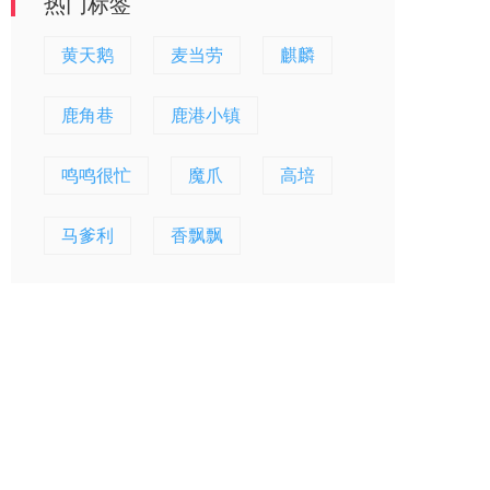
热门标签
黄天鹅
麦当劳
麒麟
鹿角巷
鹿港小镇
鸣鸣很忙
魔爪
高培
马爹利
香飘飘