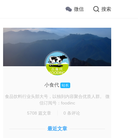
微信
搜索
小食代
站长
食品饮料行业头部大号，以独到内容聚合优质人群。 微
信订阅号：foodinc
5708 篇文章
0 条评论
最近文章