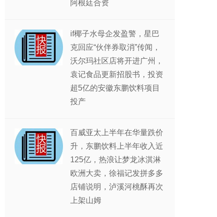
阿根廷合资
if椰子水母企发盈警，星巴
克回应“伙伴券取消”传闻，
沃尔玛社区店将开进广州，
袁记食品更新招股书，投资
超5亿的安徽东鹏饮料项目
投产
百威亚太上半年在华量跌价
升，东鹏饮料上半年收入近
125亿，热浪让梦龙冰淇淋
欧洲大卖，徐福记发拼多多
店铺说明，泸溪河桃酥再次
上架山姆