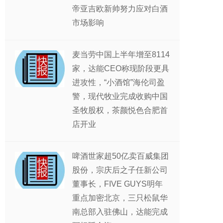
帝亚吉欧新帅努力应对白酒
市场影响
麦当劳中国上半年增至8114
家，达能CEO称现阶段更具
进攻性，“小酒馆”海伦司盈
警，现代牧业完成收购中国
圣牧股权，茶颜悦色合肥首
店开业
啤酒世家超50亿卖百威集团
股份，宗庆后之子任新公司
董事长，FIVE GUYS明年
重点加密北京，三只松鼠华
南总部入驻佛山，达能完成