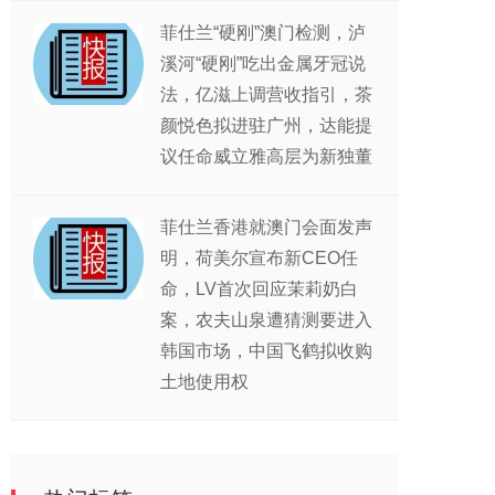
菲仕兰“硬刚”澳门检测，泸
溪河“硬刚”吃出金属牙冠说
法，亿滋上调营收指引，茶
颜悦色拟进驻广州，达能提
议任命威立雅高层为新独董
菲仕兰香港就澳门会面发声
明，荷美尔宣布新CEO任
命，LV首次回应茉莉奶白
案，农夫山泉遭猜测要进入
韩国市场，中国飞鹤拟收购
土地使用权