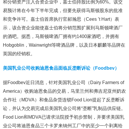
和分销资产注入合资企业中，嘉士伯持股比例为60%。该交
易预计将在今年下半年完成，但要先获得马斯顿股东的批准
和竞争许可。嘉士伯首席执行官郝瀚思（Cees ’t Hart）表
示，该合资企业能使嘉士伯将分销范围扩展到马斯顿啤酒厂
的酒吧。据悉，马斯顿啤酒厂拥有约1400家酒吧，并拥有
Hobgoblin，Wainwright等啤酒品牌，以及日本麒麟等品牌在
英国的经销权。
美国乳业公司收购迪恩食品面临反垄断诉讼（Foodbev）
据Foodbev近日消息，针对美国乳业公司（Dairy Farmers of
America）收购迪恩食品的交易，马里兰州和弗吉尼亚州奶农
合作社（MDVA）和食品杂货连锁Food Lion提起了反垄断诉
讼，并认为交易完成后美国乳业公司将“垄断”乳制品供应链。
Food Lion和MDVA已请求法院授予初步禁制，并要求美国乳
业公司将迪恩食品三个卡罗来纳州工厂中的至少一个剥离给