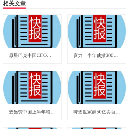
相关文章
原星巴克中国CEO蔡德粦掌舵恒隆，百胜中国完成必胜客内地所有权收购，泸溪河迎来反转，帝亚吉欧裁减岗位计划发布，秋天第一杯奶茶爆单
喜力上半年裁撤3000岗位，太古可口可乐总裁说饮料品类增长态势良好，华润饮料下半年要打三场关键战役，帝亚吉欧新帅努力应对白酒市场影响
麦当劳中国上半年增至8114家，达能CEO称现阶段更具进攻性，“小酒馆”海伦司盈警，现代牧业完成收购中国圣牧股权，茶颜悦色合肥首店开业
啤酒世家超50亿卖百威集团股份，宗庆后之子任新公司董事长，FIVE GUYS明年重点加密北京，三只松鼠华南总部入驻佛山，达能完成阿根廷合资