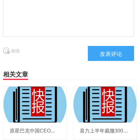
表情
相关文章
原星巴克中国CEO蔡德粦掌舵恒隆，百胜中国完成必胜客内地所有权收购，泸溪河迎来反转，帝亚吉欧裁减岗位计划发布，秋天第一杯奶茶爆单
喜力上半年裁撤3000岗位，太古可口可乐总裁说饮料品类增长态势良好，华润饮料下半年要打三场关键战役，帝亚吉欧新帅努力应对白酒市场影响