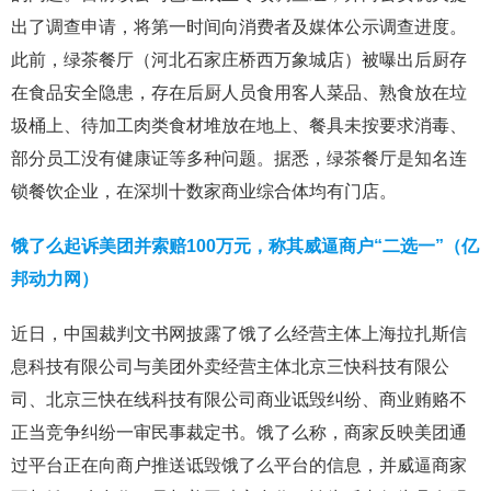
出了调查申请，将第一时间向消费者及媒体公示调查进度。
此前，绿茶餐厅（河北石家庄桥西万象城店）被曝出后厨存
在食品安全隐患，存在后厨人员食用客人菜品、熟食放在垃
圾桶上、待加工肉类食材堆放在地上、餐具未按要求消毒、
部分员工没有健康证等多种问题。据悉，绿茶餐厅是知名连
锁餐饮企业，在深圳十数家商业综合体均有门店。
饿了么起诉美团并索赔100万元，称其威逼商户“二选一”（亿
邦动力网）
近日，中国裁判文书网披露了饿了么经营主体上海拉扎斯信
息科技有限公司与美团外卖经营主体北京三快科技有限公
司、北京三快在线科技有限公司商业诋毁纠纷、商业贿赂不
正当竞争纠纷一审民事裁定书。饿了么称，商家反映美团通
过平台正在向商户推送诋毁饿了么平台的信息，并威逼商家