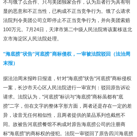
不与饿了么合作、只与美团独家合作，认为后者行为具有明
显的恶意和不正当性，已构成不正当竞争行为。饿了么请求
法院判令美团公司立即停止不正当竞争行为，并向美团索赔
100万元。7月24日，天津市第二中级人民法院将该案移送北
京市海淀区人民法院处理。
“海底捞”状告“河底捞”商标侵权，一审被法院驳回（法治周
末报）
据法治周末报昨日报道，针对“海底捞”状告“河底捞”商标侵权
一案，长沙市天心区人民法院进行一审宣判：驳回原告诉讼
请求。法院认为，“河底捞”标识与“海底捞”商标虽都有“底
捞”二字，但在文字的整体字形方面，两者还是存在一定的差
异，读音无任何相似性，且两者提供的菜品系列也截然不
同。故被告河底捞餐馆不构成对原告海底捞公司的注册商
标“海底捞”的商标权的侵犯。法院一审驳回了原告四川海底捞