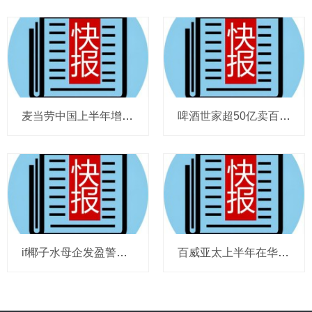
麦当劳中国上半年增至8114家，达能CEO称现阶段更具进攻性，“小酒馆”海伦司盈警，现代牧业完成收购中国圣牧股权，茶颜悦色合肥首店开业
啤酒世家超50亿卖百威集团股份，宗庆后之子任新公司董事长，FIVE GUYS明年重点加密北京，三只松鼠华南总部入驻佛山，达能完成阿根廷合资
if椰子水母企发盈警，星巴克回应“伙伴券取消”传闻，沃尔玛社区店将开进广州，袁记食品更新招股书，投资超5亿的安徽东鹏饮料项目投产
百威亚太上半年在华量跌价升，东鹏饮料上半年收入近125亿，热浪让梦龙冰淇淋欧洲大卖，徐福记发拼多多店铺说明，泸溪河桃酥再次上架山姆