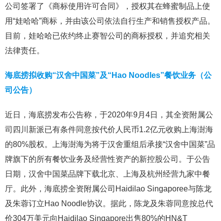
公司签署了《商标使用许可合同》，授权其在蜂蜜制品上使
用“娃哈哈”商标，并由该公司依法自行生产和销售授权产品。
目前，娃哈哈已依约终止赛智公司的商标授权，并追究相关
法律责任。
海底捞拟收购“汉舍中国菜”及“Hao Noodles”餐饮业务（公
司公告）
近日，海底捞发布公告称，于2020年9月4日，其全资附属公
司四川新派已有条件同意按代价人民币1.2亿元收购上海澍海
的80%股权。上海澍海为将于汉舍重组后承接“汉舍中国菜”品
牌旗下的所有餐饮业务及经营性资产的新控股公司。于公告
日期，汉舍中国菜品牌下载北京、上海及杭州经营九家中餐
厅。此外，海底捞全资附属公司Haidilao Singaporee与陈龙
及朱蓉订立Hao Noodle协议。据此，陈龙及朱蓉同意按总代
价304万美元向Haidilao Singapore出售80%的HN&T