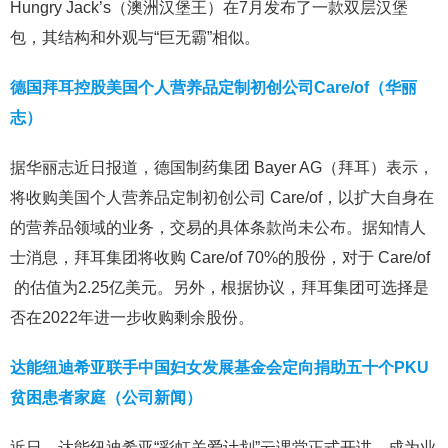
Hungry Jack’s（澳洲汉堡王）在7月发布了一款双层汉堡
包，其结构和外观与“巨无霸”相似。
德国拜耳控股美国个人营养品定制初创公司Care/of（华丽
志）
据华丽志近日报道，德国制药集团 Bayer AG（拜耳）表示，
将收购美国个人营养品定制初创公司 Care/of，以扩大自身在
的营养品领域的业务，交易的具体条款尚未公布。据知情人
士消息，拜耳集团将收购 Care/of 70%的股份，对于 Care/of
的估值为2.25亿美元。另外，根据协议，拜耳集团可选择是
否在2022年进一步收购剩余股份。
达能纽迪希亚联手中国妇女发展基金会定向捐助五十个PKU
贫困患者家庭（公司新闻）
近日，达能纽迪希亚“彩虹关爱计划”云课堂正式开讲，成为业