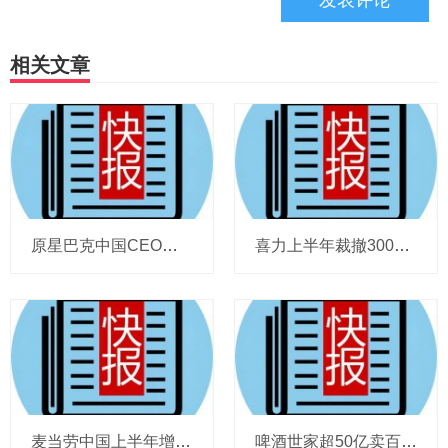
相关文章
原星巴克中国CEO蔡德粦掌舵恒隆，百胜中国完成必胜客内地所有权收购，泸溪河迎来反转，帝亚吉欧裁减岗位计划发布，秋天第一杯奶茶爆单
喜力上半年裁撤3000岗位，太古可口可乐总裁说饮料品类增长态势良好，华润饮料下半年要打三场关键战役，帝亚吉欧新帅努力应对白酒市场影响
麦当劳中国上半年增至8114家，达能CEO称现阶段更具进攻性，“小酒馆”海伦司盈警，现代牧业完成收购中国圣牧股权，茶颜悦色合肥首店开业
啤酒世家超50亿卖百威集团股份，宗庆后之子任新公司董事长，FIVE GUYS明年重点加密北京，三只松鼠华南总部入驻佛山，达能完成阿根廷合资