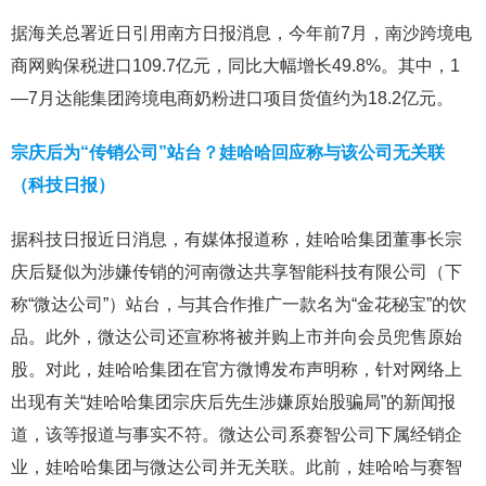
据海关总署近日引用南方日报消息，今年前7月，南沙跨境电
商网购保税进口109.7亿元，同比大幅增长49.8%。其中，1
—7月达能集团跨境电商奶粉进口项目货值约为18.2亿元。
宗庆后为“传销公司”站台？娃哈哈回应称与该公司无关联
（科技日报）
据科技日报近日消息，有媒体报道称，娃哈哈集团董事长宗
庆后疑似为涉嫌传销的河南微达共享智能科技有限公司（下
称“微达公司”）站台，与其合作推广一款名为“金花秘宝”的饮
品。此外，微达公司还宣称将被并购上市并向会员兜售原始
股。对此，娃哈哈集团在官方微博发布声明称，针对网络上
出现有关“娃哈哈集团宗庆后先生涉嫌原始股骗局”的新闻报
道，该等报道与事实不符。微达公司系赛智公司下属经销企
业，娃哈哈集团与微达公司并无关联。此前，娃哈哈与赛智