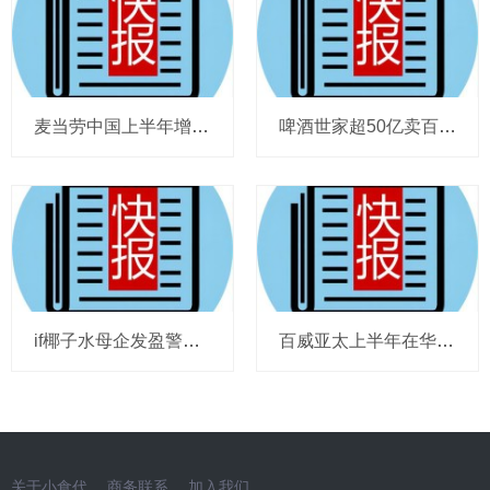
麦当劳中国上半年增至8114家，达能CEO称现阶段更具进攻性，“小酒馆”海伦司盈警，现代牧业完成收购中国圣牧股权，茶颜悦色合肥首店开业
啤酒世家超50亿卖百威集团股份，宗庆后之子任新公司董事长，FIVE GUYS明年重点加密北京，三只松鼠华南总部入驻佛山，达能完成阿根廷合资
if椰子水母企发盈警，星巴克回应“伙伴券取消”传闻，沃尔玛社区店将开进广州，袁记食品更新招股书，投资超5亿的安徽东鹏饮料项目投产
百威亚太上半年在华量跌价升，东鹏饮料上半年收入近125亿，热浪让梦龙冰淇淋欧洲大卖，徐福记发拼多多店铺说明，泸溪河桃酥再次上架山姆
关于小食代
商务联系
加入我们