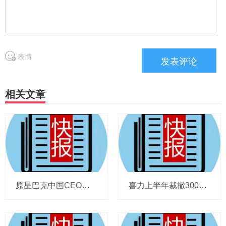
表情
相关文章
原星巴克中国CEO蔡德粦掌舵恒隆，百胜中国完成必胜客内地所有权收购，泸溪河迎来反转，帝亚吉欧裁减岗位计划发布，秋天第一杯奶茶爆单
喜力上半年裁撤3000岗位，太古可口可乐总裁说饮料品类增长态势良好，华润饮料下半年要打三场关键战役，帝亚吉欧新帅努力应对白酒市场影响