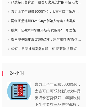
张凌赫代言背后，藏着可比克怎样的年轻化战略？
喜力上半年裁撤3000岗位，太古可口可乐总裁说饮料品类增长态势良好，华润饮料下半年要打三场关键战役，帝亚吉欧新帅努力应对白酒市场影响
网红汉堡连锁Five Guys创始人专访：都是5个儿子和妻子在打理，绝不会与麦当劳正面竞争，要公司上市或卖盘的建议不时出现
独家 | 亿滋大中华区市场与发展部“一号位”迎来新变动，曲向明将卸任
瑞幸即享咖啡液突破9亿杯：速溶咖啡的“液体时代”是如何炼成的？
42亿，贡茶被指卖盘在即：有“新茶饮祖师爷”之称，贝恩资本拟接手
24小时
喜力上半年裁撤3000岗位，
太古可口可乐总裁说饮料品
类增长态势良好，华润饮料
下半年要打三场关键战役，