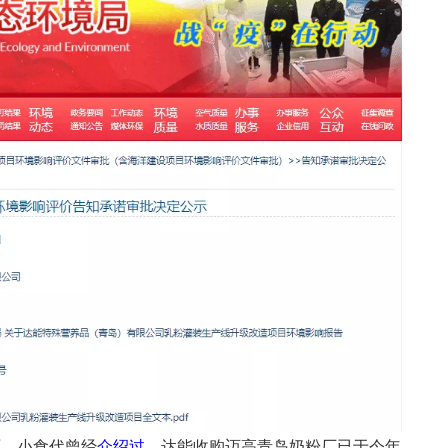
面。小食代曾经
介绍过
，达能收购迈高青岛奶粉厂已于今年