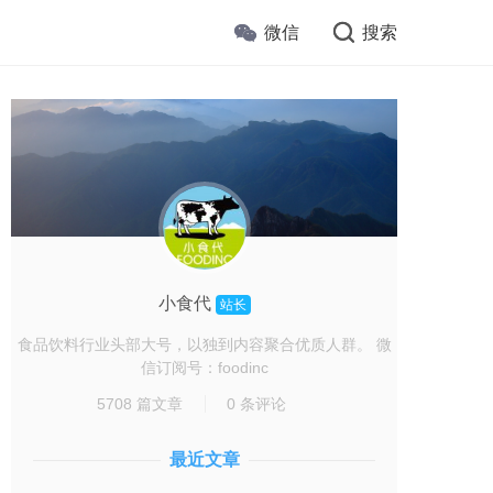
微信
搜索
小食代
站长
食品饮料行业头部大号，以独到内容聚合优质人群。 微
信订阅号：foodinc
5708 篇文章
0 条评论
最近文章