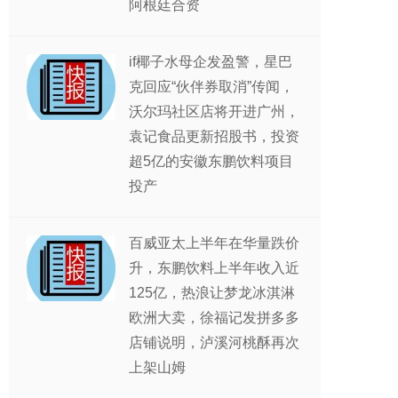
阿根廷合资
if椰子水母企发盈警，星巴
克回应“伙伴券取消”传闻，
沃尔玛社区店将开进广州，
袁记食品更新招股书，投资
超5亿的安徽东鹏饮料项目
投产
百威亚太上半年在华量跌价
升，东鹏饮料上半年收入近
125亿，热浪让梦龙冰淇淋
欧洲大卖，徐福记发拼多多
店铺说明，泸溪河桃酥再次
上架山姆