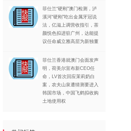
菲仕兰“硬刚”澳门检测，泸
溪河“硬刚”吃出金属牙冠说
法，亿滋上调营收指引，茶
颜悦色拟进驻广州，达能提
议任命威立雅高层为新独董
菲仕兰香港就澳门会面发声
明，荷美尔宣布新CEO任
命，LV首次回应茉莉奶白
案，农夫山泉遭猜测要进入
韩国市场，中国飞鹤拟收购
土地使用权