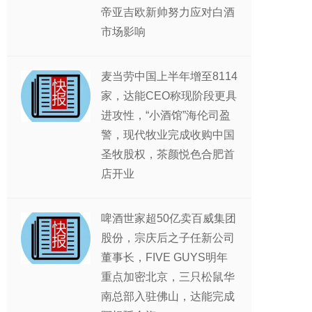
帝亚吉欧新帅努力应对白酒
市场影响
麦当劳中国上半年增至8114
家，达能CEO称现阶段更具
进攻性，“小酒馆”海伦司盈
警，现代牧业完成收购中国
圣牧股权，茶颜悦色合肥首
店开业
啤酒世家超50亿卖百威集团
股份，宗庆后之子任新公司
董事长，FIVE GUYS明年
重点加密北京，三只松鼠华
南总部入驻佛山，达能完成