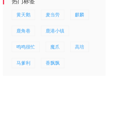
热门标签
黄天鹅
麦当劳
麒麟
鹿角巷
鹿港小镇
鸣鸣很忙
魔爪
高培
马爹利
香飘飘