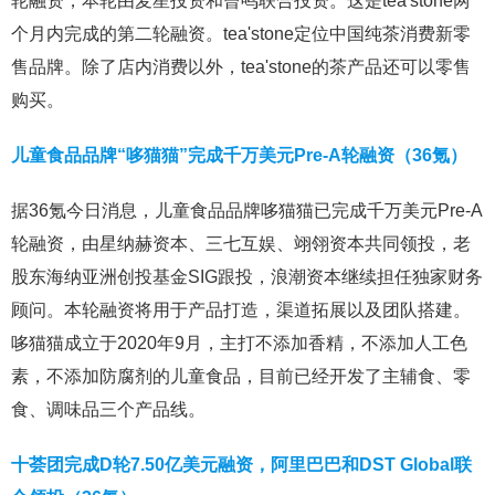
轮融资，本轮由麦星投资和曾鸣联合投资。这是tea'stone两
个月内完成的第二轮融资。tea'stone定位中国纯茶消费新零
售品牌。除了店内消费以外，tea'stone的茶产品还可以零售
购买。
儿童食品品牌“哆猫猫”完成千万美元Pre-A轮融资（36氪）
据36氪今日消息，儿童食品品牌哆猫猫已完成千万美元Pre-A
轮融资，由星纳赫资本、三七互娱、翊翎资本共同领投，老
股东海纳亚洲创投基金SIG跟投，浪潮资本继续担任独家财务
顾问。本轮融资将用于产品打造，渠道拓展以及团队搭建。
哆猫猫成立于2020年9月，主打不添加香精，不添加人工色
素，不添加防腐剂的儿童食品，目前已经开发了主辅食、零
食、调味品三个产品线。
十荟团完成D轮7.50亿美元融资，阿里巴巴和DST Global联