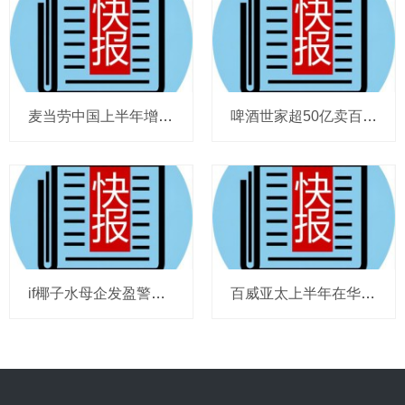
麦当劳中国上半年增至8114家，达能CEO称现阶段更具进攻性，“小酒馆”海伦司盈警，现代牧业完成收购中国圣牧股权，茶颜悦色合肥首店开业
啤酒世家超50亿卖百威集团股份，宗庆后之子任新公司董事长，FIVE GUYS明年重点加密北京，三只松鼠华南总部入驻佛山，达能完成阿根廷合资
if椰子水母企发盈警，星巴克回应“伙伴券取消”传闻，沃尔玛社区店将开进广州，袁记食品更新招股书，投资超5亿的安徽东鹏饮料项目投产
百威亚太上半年在华量跌价升，东鹏饮料上半年收入近125亿，热浪让梦龙冰淇淋欧洲大卖，徐福记发拼多多店铺说明，泸溪河桃酥再次上架山姆