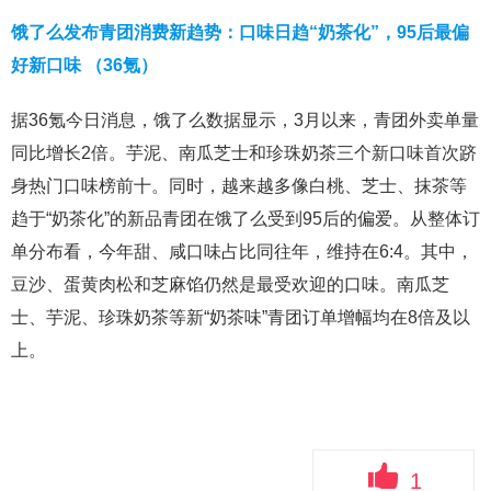
饿了么发布青团消费新趋势：口味日趋“奶茶化”，95后最偏
好新口味 （36氪）
据36氪今日消息，饿了么数据显示，3月以来，青团外卖单量
同比增长2倍。芋泥、南瓜芝士和珍珠奶茶三个新口味首次跻
身热门口味榜前十。同时，越来越多像白桃、芝士、抹茶等
趋于“奶茶化”的新品青团在饿了么受到95后的偏爱。从整体订
单分布看，今年甜、咸口味占比同往年，维持在6:4。其中，
豆沙、蛋黄肉松和芝麻馅仍然是最受欢迎的口味。南瓜芝
士、芋泥、珍珠奶茶等新“奶茶味”青团订单增幅均在8倍及以
上。
1