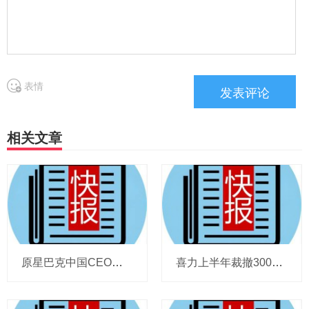
表情
相关文章
原星巴克中国CEO蔡德粦掌舵恒隆，百胜中国完成必胜客内地所有权收购，泸溪河迎来反转，帝亚吉欧裁减岗位计划发布，秋天第一杯奶茶爆单
喜力上半年裁撤3000岗位，太古可口可乐总裁说饮料品类增长态势良好，华润饮料下半年要打三场关键战役，帝亚吉欧新帅努力应对白酒市场影响