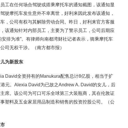
止员工在任何场合驾驶或搭乘摩托车的通知截图，该通知显
间驾驶摩托车发生意外不幸离世，好利来因此发布该通知，
托车，公司有权与其解除劳动合同。昨日，好利来官方客服
示，该通知针对内部员工，主要为了警示员工，公司后期应
的安排为准”。有律师向南都湾财社记者表示，骑乘摩托车
，公司无权干涉。（南方都市报）
女儿为新股东
 David全资持有的Manukura配售总计8亿股，相当于扩
Alexia David为已故之Andrew A. David的女儿，后
前主席。该公司为可口可乐全球第三大装瓶商，其在伦敦证
从事塑料及五金家居用品制造和销售的投资控股公司。（公
上市