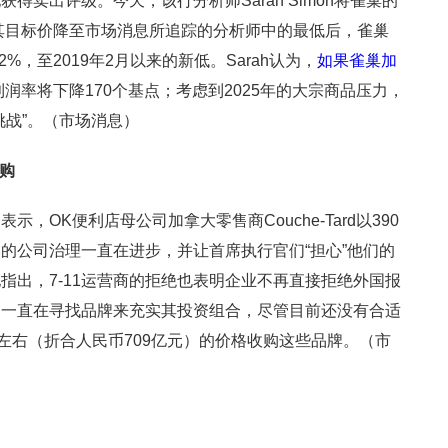
卖出评级。今天，该行分析师Sarah Simon将雀巢的
将其目标价降至市场消息所追踪的分析师中的最低后，雀巢
%，至2019年2月以来的新低。Sarah认为，
如果雀巢加
利润率将下降170个基点；考虑到2025年的大宗商品压力，
挑战”。（市场消息）
收购
，OK便利店母公司加拿大零售商Couche-Tard以390
的公司治理一直在进步，并让首席执行官们“担心”他们的
指出，7-11运营商的拒绝也表明企业不再直接拒绝外国报
利一直在寻找品牌来充实其投资组合，尽管目前还没有合适
左右（折合人民币709亿元）的价格收购这些品牌。（市