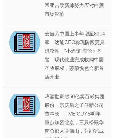
帝亚吉欧新帅努力应对白酒
市场影响
麦当劳中国上半年增至8114
家，达能CEO称现阶段更具
进攻性，“小酒馆”海伦司盈
警，现代牧业完成收购中国
圣牧股权，茶颜悦色合肥首
店开业
啤酒世家超50亿卖百威集团
股份，宗庆后之子任新公司
董事长，FIVE GUYS明年
重点加密北京，三只松鼠华
南总部入驻佛山，达能完成