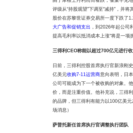
由于摩根士丹利转而看跌，雀巢罕见地获得
评级从“持股观望”下调至“减持”，并
股价在苏黎世证券交易所一度下跌了1.2
大广告和促销支出
，到2026年起公司
提高毛利率以抵消成本上涨“将是一项
三得利CEO称能以超过700亿元进行
日前，三得利控股首席执行官新浪刚史表示
亿美元
收购7-11运营商
意向表明，日本
公司可能成为下一个被收购的对象。他
价，而是注重价值。他补充说，三得
的品牌，但三得利有能力以100亿美元
场消息）
萨普托新任首席执行官调整执行团队