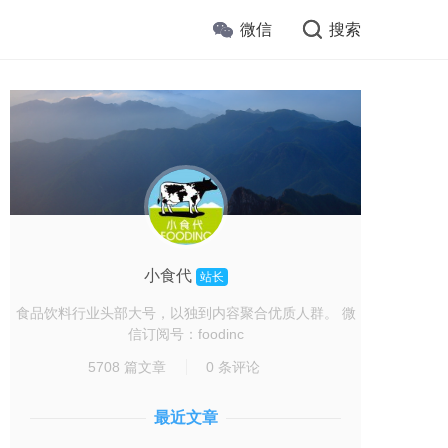
微信
搜索
小食代
站长
食品饮料行业头部大号，以独到内容聚合优质人群。 微
信订阅号：foodinc
5708 篇文章
0 条评论
最近文章