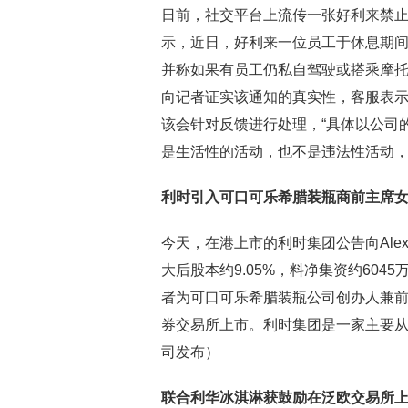
日前，社交平台上流传一张好利来禁
示，近日，好利来一位员工于休息期
并称如果有员工仍私自驾驶或搭乘摩
向记者证实该通知的真实性，客服表
该会针对反馈进行处理，“具体以公司
是生活性的活动，也不是违法性活动
利时引入可口可乐希腊装瓶商前主席
今天，在港上市的利时集团公告向Alexia
大后股本约9.05%，料净集资约6045万港元。
者为可口可乐希腊装瓶公司创办人兼
券交易所上市。利时集团是一家主要
司发布）
联合利华冰淇淋获鼓励在泛欧交易所