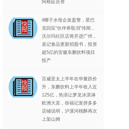
阿根廷合资
if椰子水母企发盈警，星巴
克回应“伙伴券取消”传闻，
沃尔玛社区店将开进广州，
袁记食品更新招股书，投资
超5亿的安徽东鹏饮料项目
投产
百威亚太上半年在华量跌价
升，东鹏饮料上半年收入近
125亿，热浪让梦龙冰淇淋
欧洲大卖，徐福记发拼多多
店铺说明，泸溪河桃酥再次
上架山姆