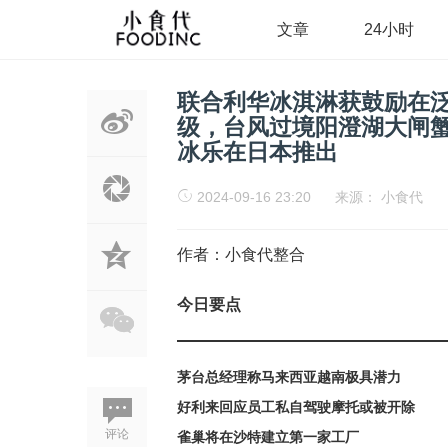
文章
24小时
联合利华冰淇淋获鼓励在
级，台风过境阳澄湖大闸
冰乐在日本推出
2024-09-16 23:20
来源：
小食代
作者：小食代整合
今日要点
茅台总经理称马来西亚越南极具潜力
好利来回应员工私自驾驶摩托或被开除
评论
雀巢将在沙特建立第一家工厂