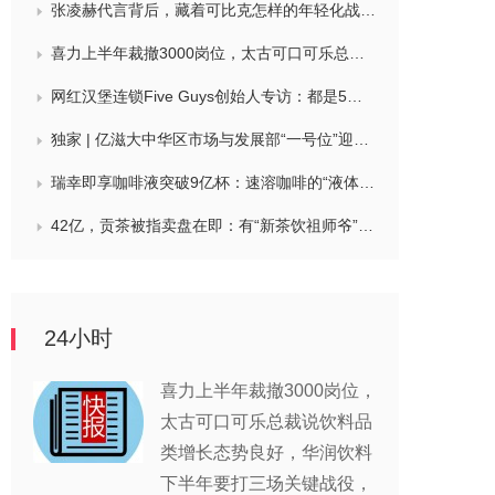
张凌赫代言背后，藏着可比克怎样的年轻化战略？
喜力上半年裁撤3000岗位，太古可口可乐总裁说饮料品类增长态势良好，华润饮料下半年要打三场关键战役，帝亚吉欧新帅努力应对白酒市场影响
网红汉堡连锁Five Guys创始人专访：都是5个儿子和妻子在打理，绝不会与麦当劳正面竞争，要公司上市或卖盘的建议不时出现
独家 | 亿滋大中华区市场与发展部“一号位”迎来新变动，曲向明将卸任
瑞幸即享咖啡液突破9亿杯：速溶咖啡的“液体时代”是如何炼成的？
42亿，贡茶被指卖盘在即：有“新茶饮祖师爷”之称，贝恩资本拟接手
24小时
喜力上半年裁撤3000岗位，
太古可口可乐总裁说饮料品
类增长态势良好，华润饮料
下半年要打三场关键战役，