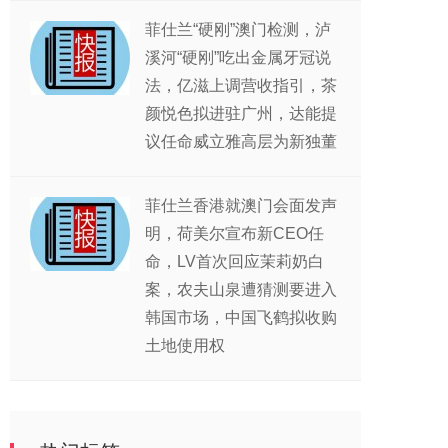
菲仕兰“硬刚”澳门检测，泸
溪河“硬刚”吃出金属牙冠说
法，亿滋上调营收指引，茶
颜悦色拟进驻广州，达能提
议任命威立雅高层为新独董
菲仕兰香港就澳门会面发声
明，荷美尔宣布新CEO任
命，LV首次回应茉莉奶白
案，农夫山泉遭猜测要进入
韩国市场，中国飞鹤拟收购
土地使用权