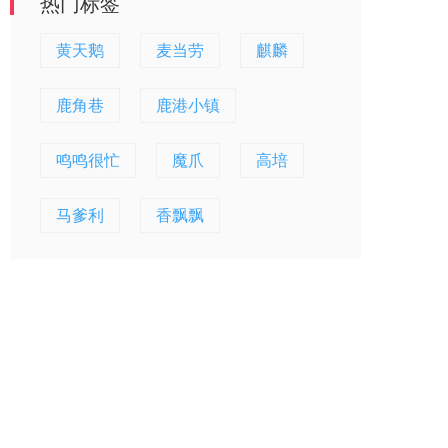
热门标签
黄天鹅
麦当劳
麒麟
鹿角巷
鹿港小镇
鸣鸣很忙
魔爪
高培
马爹利
香飘飘