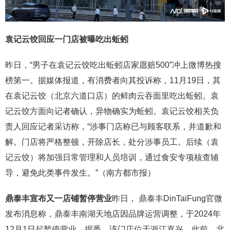
袁记云饺回应一门店被曝吃出蚯蚓
昨日，“男子在袁记云饺吃出蚯蚓店家愿赔500”冲上微博热搜
榜第一。据媒体报道，有消费者向其投诉称，11月19日，其
在袁记云饺（北京六道口店）的鲜肉云吞面里吃出蚯蚓。袁
记云饺方面向记者确认，异物确实为蚯蚓。袁记云饺相关负
责人回应记者采访称，“涉事门店称已与顾客联系，并道歉和
解。门店将严格整顿，开除店长，处分涉事员工。后续（袁
记云饺）将加强日常管理和人员培训，通过食安专项核查辅
导，避免此类事件发生。”（南方都市报）
鼎泰丰宣布又一店铺暂停营业
昨日， 鼎泰丰DinTaiFung官微
发布消息称，鼎泰丰南湖天地店因品牌运营调整，于2024年
12月1日起暂停营业。据悉，该门店位于浙江嘉兴。此前，北