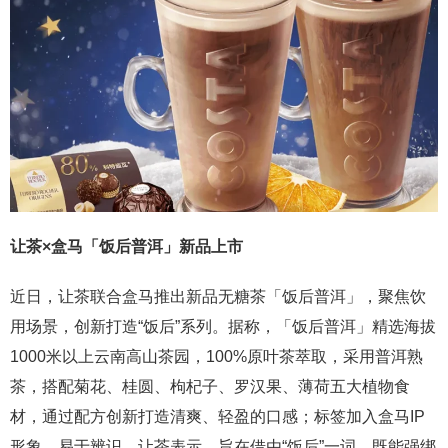
让茶×盒马「饭后普洱」新品上市
近日，让茶联合盒马推出新品无糖茶「饭后普洱」，聚焦饮
用场景，创新打造“饭后”系列。据称，「饭后普洱」精选海拔
1000米以上云南高山茶园，100%原叶茶萃取，采用普洱熟
茶，搭配菊花、桂圆、枸杞子、罗汉果、薄荷五大植物食
材，通过配方创新打造清爽、轻盈的口感；标签加入盒马IP
形象，易于辨识。让茶表示，旨在借由“饭后”一词，既能强绑