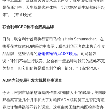
事件发生后，企业相关负责人发表声明，表示该牧场饲养的
是荷斯坦牛，天生就是这种体格，“没吃饱的话牛站都站不起
来”。（齐鲁晚报）
联合利华CEO称不会贱卖品牌
日前，联合利华首席执行官司马翰（Hein Schumacher）在
接受荷兰媒体FD的采访中表示，联合利华正考虑出售几个食
品品牌，这些品牌的
总销售额约为10亿欧元
。司马翰强
调：“我们不会进行贱卖。总会有一些品牌与我们的战略不完
美契合，但它们仍将是联合利华的一部分。”（市场消息）
ADM内部交易引发大规模刑事调查
今天，根据市场消息审阅的传票和“知情人士”的说法，美国联
邦检察官近几个月来扩大了对粮商ADM或其员工是否犯有证
券欺诈和共谋等罪行的调查。这项由美国纽约南区检察官办