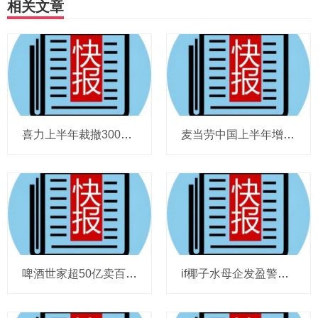
相关文章
喜力上半年裁撤3000岗位，太古可口可乐总裁说饮料品类增长态势良好，华润饮料下半年要打三场关键战役，帝亚吉欧新帅努力应对白酒市场影响
麦当劳中国上半年增至8114家，达能CEO称现阶段更具进攻性，“小酒馆”海伦司盈警，现代牧业完成收购中国圣牧股权，茶颜悦色合肥首店开业
啤酒世家超50亿卖百威集团股份，宗庆后之子任新公司董事长，FIVE GUYS明年重点加密北京，三只松鼠华南总部入驻佛山，达能完成阿根廷合资
if椰子水母企发盈警，星巴克回应“伙伴券取消”传闻，沃尔玛社区店将开进广州，袁记食品更新招股书，投资超5亿的安徽东鹏饮料项目投产