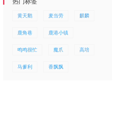
热门标签
黄天鹅
麦当劳
麒麟
鹿角巷
鹿港小镇
鸣鸣很忙
魔爪
高培
马爹利
香飘飘