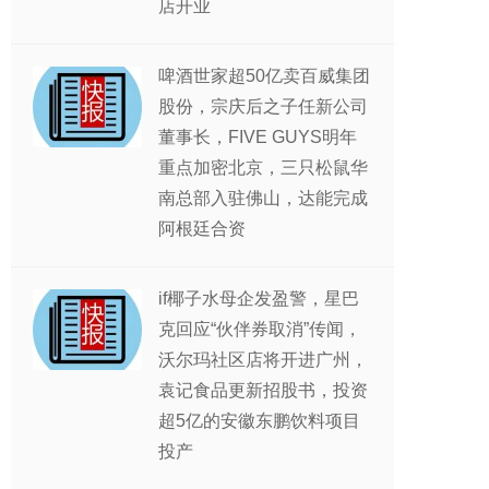
店开业
啤酒世家超50亿卖百威集团
股份，宗庆后之子任新公司
董事长，FIVE GUYS明年
重点加密北京，三只松鼠华
南总部入驻佛山，达能完成
阿根廷合资
if椰子水母企发盈警，星巴
克回应“伙伴券取消”传闻，
沃尔玛社区店将开进广州，
袁记食品更新招股书，投资
超5亿的安徽东鹏饮料项目
投产