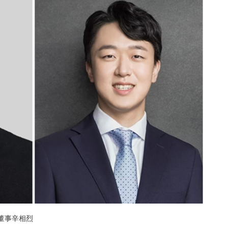
董事辛相烈