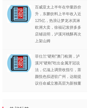
百威亚太上半年在华量跌价
升，东鹏饮料上半年收入近
125亿，热浪让梦龙冰淇淋
欧洲大卖，徐福记发拼多多
店铺说明，泸溪河桃酥再次
上架山姆
菲仕兰“硬刚”澳门检测，泸
溪河“硬刚”吃出金属牙冠说
法，亿滋上调营收指引，茶
颜悦色拟进驻广州，达能提
议任命威立雅高层为新独董