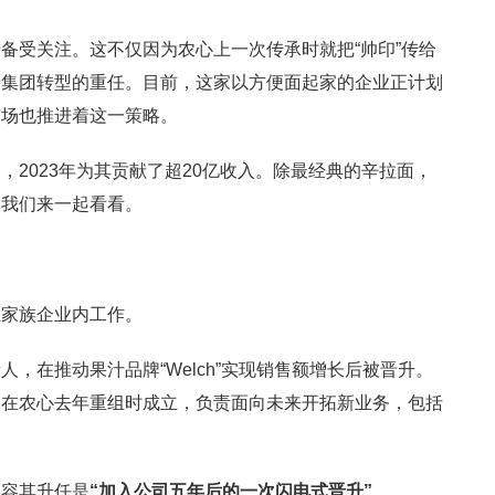
备受关注。这不仅因为农心上一次传承时就把“帅印”传给
着集团转型的重任。目前，这家以方便面起家的企业正计划
市场也推进着这一策略。
2023年为其贡献了超20亿收入。除最经典的辛拉面，
。我们来一起看看。
在家族企业内工作。
，在推动果汁品牌“Welch”实现销售额增长后被晋升。
门在农心去年重组时成立，负责面向未来开拓新业务，包括
形容其升任是
“加入公司五年后的一次闪电式晋升”
。