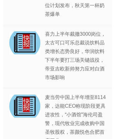
位计划发布，秋天第一杯奶
茶爆单
喜力上半年裁撤3000岗位，
太古可口可乐总裁说饮料品
类增长态势良好，华润饮料
下半年要打三场关键战役，
帝亚吉欧新帅努力应对白酒
市场影响
麦当劳中国上半年增至8114
家，达能CEO称现阶段更具
进攻性，“小酒馆”海伦司盈
警，现代牧业完成收购中国
圣牧股权，茶颜悦色合肥首