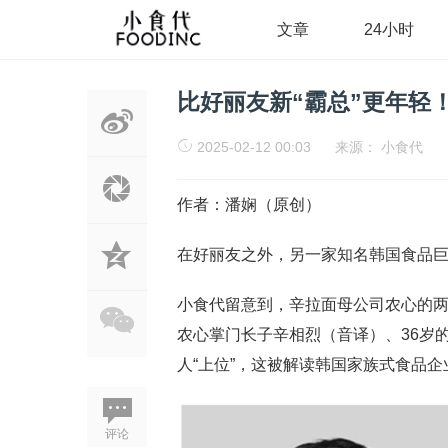
文章
24小时
比好丽友新“霸总”更年轻
2025-02-12 00:03
来源：
小食代
作者：潘娴（原创）
在好丽友之外，另一家知名韩国食品
小食代留意到，辛拉面母公司农心的两
农心掌门长子辛相烈（音译）、36岁
人“上位”，这被解读韩国家族式食品
评论