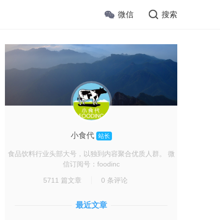
微信
搜索
小食代
站长
食品饮料行业头部大号，以独到内容聚合优质人群。 微
信订阅号：foodinc
5711 篇文章
0 条评论
最近文章