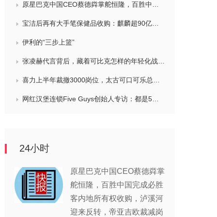
原星巴克中国CEO蔡德粦掌舵恒隆，百胜中国完成必胜客内地所有权收购，泸溪河迎来反转，帝亚吉欧裁减岗位计划发布，秋天第一杯奶茶爆单
宝洁后再有大手笔保健品收购：麒麟超90亿拿下健美生，在华已入驻山姆和开市客等多渠道，为何超300亿资本一周内“疯抢”VMS？
伊利的“三步上篮”
张凌赫代言背后，藏着可比克怎样的年轻化战略？
喜力上半年裁撤3000岗位，太古可口可乐总裁说饮料品类增长态势良好，华润饮料下半年要打三场关键战役，帝亚吉欧新帅努力应对白酒市场影响
网红汉堡连锁Five Guys创始人专访：都是5个儿子和妻子在打理，绝不会与麦当劳正面竞争，要公司上市或卖盘的建议不时出现
24小时
原星巴克中国CEO蔡德粦掌
舵恒隆，百胜中国完成必胜
客内地所有权收购，泸溪河
迎来反转，帝亚吉欧裁减岗