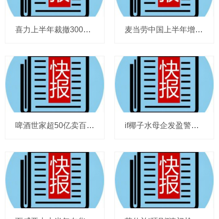
喜力上半年裁撤3000岗位，太古可口可乐总裁说饮料品类增长态势良好，华润饮料下半年要打三场关键战役，帝亚吉欧新帅努力应对白酒市场影响
麦当劳中国上半年增至8114家，达能CEO称现阶段更具进攻性，“小酒馆”海伦司盈警，现代牧业完成收购中国圣牧股权，茶颜悦色合肥首店开业
啤酒世家超50亿卖百威集团股份，宗庆后之子任新公司董事长，FIVE GUYS明年重点加密北京，三只松鼠华南总部入驻佛山，达能完成阿根廷合资
if椰子水母企发盈警，星巴克回应“伙伴券取消”传闻，沃尔玛社区店将开进广州，袁记食品更新招股书，投资超5亿的安徽东鹏饮料项目投产