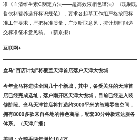
准《血清维生素C测定方法——超高效液相色谱法》《现制现
售饮料营养选择标识规范》，要求各起草工作组严格按照标
准工作要求，严把标准质量，广泛听取意见，按计划时间递
交标准征求意见稿。（新京报）
互联网+
盒马“百店计划”将覆盖天津首店落户天津大悦城
今年盒马将进驻全国几十个新城，其中，备受关注的天津首
店已经完成选址，落户南开区天津大悦城，目前已经进入装
修阶段。盒马天津首店将打造约3000平米的智慧零售空间，
拥有8000多款来自各地的特色商品，配套30分钟极速达服务
体系。（天津广播）
美团：女骑手两年增长18.4万