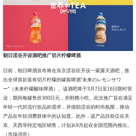
朝日
涩谷
开设酒吧推广
切片柠檬啤酒
日前，朝日啤酒宣布将在东京涩谷区开设一家露天酒吧，推
出全球首款装有切片柠檬的罐装啤酒“未来のレモンサワ
ー”（未来柠檬酸味啤酒）。该酒吧将于3月7日至16日限时营
业，期间每罐售价300日元，并附赠小吃。此次推广旨在满足
年轻一代对流行饮品的需求，并借助涩谷的时尚氛围，推动
产品在年轻消费群体中的认知度。此外，该产品目前仅在关
东、关西等特定地区销售，计划从9月起在全国范围内推出。
（市场消息）