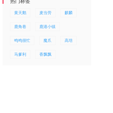
热门标签
黄天鹅
麦当劳
麒麟
鹿角巷
鹿港小镇
鸣鸣很忙
魔爪
高培
马爹利
香飘飘