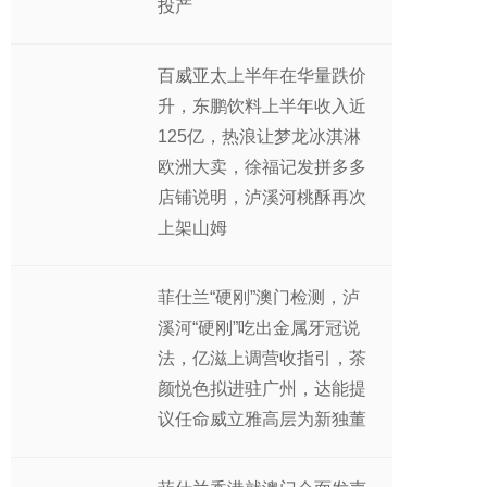
投产
百威亚太上半年在华量跌价
升，东鹏饮料上半年收入近
125亿，热浪让梦龙冰淇淋
欧洲大卖，徐福记发拼多多
店铺说明，泸溪河桃酥再次
上架山姆
菲仕兰“硬刚”澳门检测，泸
溪河“硬刚”吃出金属牙冠说
法，亿滋上调营收指引，茶
颜悦色拟进驻广州，达能提
议任命威立雅高层为新独董