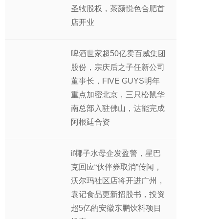
圣牧股权，茶颜悦色合肥首
店开业
啤酒世家超50亿卖百威集团
股份，宗庆后之子任新公司
董事长，FIVE GUYS明年
重点加密北京，三只松鼠华
南总部入驻佛山，达能完成
阿根廷合资
if椰子水母企发盈警，星巴
克回应“伙伴券取消”传闻，
沃尔玛社区店将开进广州，
袁记食品更新招股书，投资
超5亿的安徽东鹏饮料项目