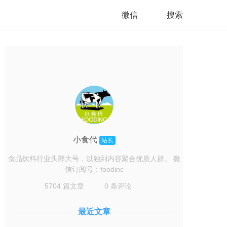
微信
搜索
小食代
站长
食品饮料行业头部大号，以独到内容聚合优质人群。 微
信订阅号：foodinc
5704 篇文章
0 条评论
最近文章