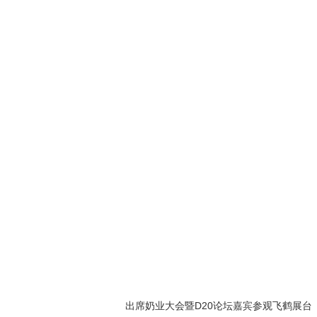
出席奶业大会暨D20论坛嘉宾参观飞鹤展台