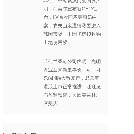
菲仕兰香港就澳门会面发声
明，荷美尔宣布新CEO任
命，LV首次回应茉莉奶白
案，农夫山泉遭猜测要进入
韩国市场，中国飞鹤拟收购
土地使用权
菲仕兰香港公司声明，光明
乳业迎来新董事长，可口可
乐fairlife大致复产，君乐宝
港股上市正常推进，旺旺发
布盈利预警，贝因美吉林厂
区受灾