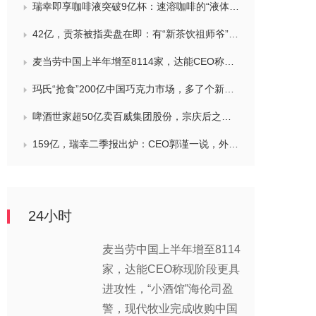
瑞幸即享咖啡液突破9亿杯：速溶咖啡的“液体时代”是如何炼成的？
42亿，贡茶被指卖盘在即：有“新茶饮祖师爷”之称，贝恩资本拟接手
麦当劳中国上半年增至8114家，达能CEO称现阶段更具进攻性，“小酒馆”海伦司盈警，现代牧业完成收购中国圣牧股权，茶颜悦色合肥首店开业
玛氏“抢食”200亿中国巧克力市场，多了个新筹码：首次引进新收购的Trü Frü，“冻干水果+巧克力”能成为零食新风口吗？
啤酒世家超50亿卖百威集团股份，宗庆后之子任新公司董事长，FIVE GUYS明年重点加密北京，三只松鼠华南总部入驻佛山，达能完成阿根廷合资
159亿，瑞幸二季报出炉：CEO郭谨一说，外卖补贴收缩节奏快于年初预期，对下半年总体保持谨慎乐观，将继续稳步出海
24小时
麦当劳中国上半年增至8114
家，达能CEO称现阶段更具
进攻性，“小酒馆”海伦司盈
警，现代牧业完成收购中国