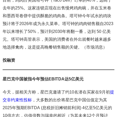
目前，鸡肉占美国塔可钟（Taco Bell）订单的40%，远高于
去年的25%。这家连锁店现在出售慢烤鸡肉碗，并在玉米卷
和墨西哥卷饼中提供酥脆的鸡肉条。塔可钟今年试水的鸡块
预计将于2026年成为永久菜单。塔可钟的鸡肉销售额自2023
年以来增长了50%，预计到2030年将翻一番，达到 50 亿美
元。塔可钟高管表示，美国的消费者在外出就餐时越来越多
地选择禽肉，这是提高晚餐销售额的关键。（市场消息）
投融资
星巴克中国被指今年预估
EBITDA
达5亿美元
今天，据相关方称，星巴克邀请了约10名潜在买家在9月初
提
交非约束性投标
，大多数的出价将星巴克中国估值定为其
2025年预期EBITDA (息税折旧摊销前利润) 4亿至5亿美元的
10倍左右，估值倍数与瑞幸的相近（为其未来12个月预计