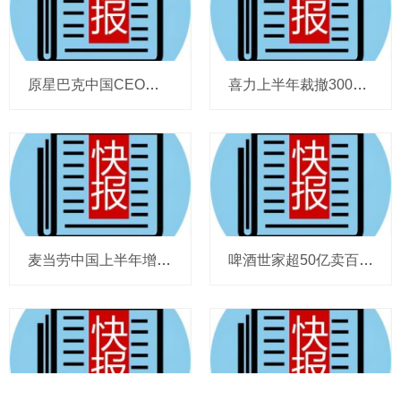
原星巴克中国CEO蔡德粦掌舵恒隆，百胜中国完成必胜客内地所有权收购，泸溪河迎来反转，帝亚吉欧裁减岗位计划发布，秋天第一杯奶茶爆单
喜力上半年裁撤3000岗位，太古可口可乐总裁说饮料品类增长态势良好，华润饮料下半年要打三场关键战役，帝亚吉欧新帅努力应对白酒市场影响
麦当劳中国上半年增至8114家，达能CEO称现阶段更具进攻性，“小酒馆”海伦司盈警，现代牧业完成收购中国圣牧股权，茶颜悦色合肥首店开业
啤酒世家超50亿卖百威集团股份，宗庆后之子任新公司董事长，FIVE GUYS明年重点加密北京，三只松鼠华南总部入驻佛山，达能完成阿根廷合资