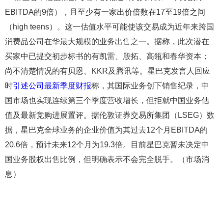
EBITDA的9倍），且至少有一家出价倍数在17至19倍之间
（high teens）。这一估值水平可能使该交易成为近年来跨国
消费品公司在华最大规模的业务出售之一。据称，此次潜在
买家中已提交初步标书的有凯雷、殷拓、高瓴和春华资本；
尚不清楚情况的有贝恩、KKR及腾讯等。星巴克发言人回应
时
引述公司最新季度财报
称，其国际业务创下销售纪录，中
国市场也实现连续第三个季度营收增长，但拒就中国业务估
值及最新竞购进展置评。据伦敦证券交易所集团（LSEG）数
据，星巴克全球业务的企业价值为其过去12个月EBITDA的
20.6倍，预计未来12个月为19.3倍。目前星巴克暂未决定中
国业务股权出售比例，但明确表示不会完全脱手。（市场消
息）