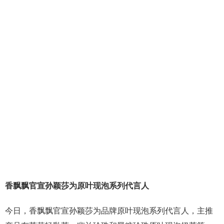
香飘飘官宣孙颖莎为原叶现泡系列代言人
今日，香飘飘官宣孙颖莎为品牌原叶现泡系列代言人，主推