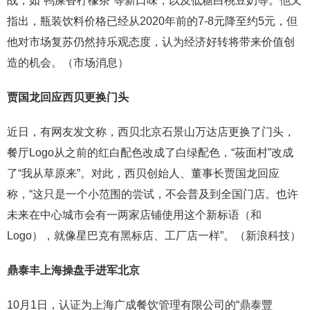
战，如“鸭屎香柠檬茶”等新口味，以及低糖白桃豆奶等。他又
指出，瓶装饮料价格已经从2020年前的7-8元降至约5元，但
他对市场复苏仍然持乐观态度，认为经济好转将带来价值创
造的机会。（市场消息）
贾国龙回应西贝更换门头
近日，有网友发文称，西贝北京石景山万达店更换了门头，
餐厅Logo从之前的红白配色改成了白绿配色，“莜面村”改成
了“我从草原来”。对此，西贝创始人、董事长贾国龙回应
称，“这只是一个小范围的尝试，不会普及到全国门店。也许
未来在中心城市会有一两家店铺使用这个新标语（和
Logo），就像星巴克有黑标店、工厂店一样”。（新浪科技）
鼎泰丰上海操盘手进军北京
10月1日，认证为上海广成餐饮管理有限公司的“鼎泰豐