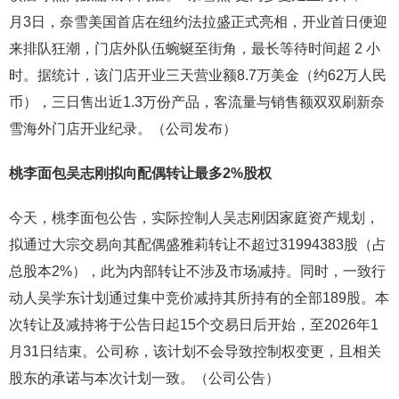
月3日，奈雪美国首店在纽约法拉盛正式亮相，开业首日便迎
来排队狂潮，门店外队伍蜿蜒至街角，最长等待时间超 2 小
时。据统计，该门店开业三天营业额8.7万美金（约62万人民
币），三日售出近1.3万份产品，客流量与销售额双双刷新奈
雪海外门店开业纪录。（公司发布）
桃李面包
吴志刚拟向配偶转让最多2%股权
今天，桃李面包公告，实际控制人吴志刚因家庭资产规划，
拟通过大宗交易向其配偶盛雅莉转让不超过31994383股（占
总股本2%），此为内部转让不涉及市场减持。同时，一致行
动人吴学东计划通过集中竞价减持其所持有的全部189股。本
次转让及减持将于公告日起15个交易日后开始，至2026年1
月31日结束。公司称，该计划不会导致控制权变更，且相关
股东的承诺与本次计划一致。（公司公告）