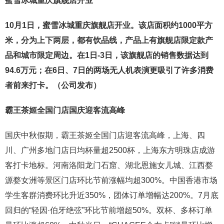
蜜雪冰城重庆旗舰店开业
10月1日，蜜雪冰城重庆旗舰店开业。该店面积约1000平方
米，分为上下两层，都有饮品线，产品上有旗舰店限定款产
品和城市限定周边。在1日-3日，该旗舰店的销售数据达到
94.6万元；在6日、7日的两场无人机表演更吸引了许多消费
者前来打卡。（公司发布）
霸王茶姬全国门店国庆迎客流高峰
国庆中秋假期，霸王茶姬全国门店迎客流高峰，上海、四
川、广州多地门店日均杯量超2500杯，上海东方明珠店成游
客打卡地标。河南洛阳龙门石窟、湖北恩施女儿城、江西婺
源婺女洲等景区门店环比节前涨幅均超300%。中国香港市场
学生客群消费环比升近350%，团体订单增幅达200%。7月底
回归的“轻因·伯牙绝弦”环比节前增超50%。双杯、多杯订单