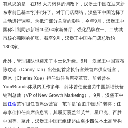
有意思的是，在RBI大刀阔斧的调改下，汉堡王中国在迎来新
东家前已基本“打扫”好了。对于门店网络，汉堡王中国选择了
主动进行调整。为抵消部分关店的影响，今年9月，汉堡王中
国称计划同步新增40至60家新餐厅，强化品牌在一、二线城
市核心商圈的扩张。截至9月，汉堡王中国在门店总数约
1300家。
此外，管理团队也迎来了本土化升级。6月，汉堡王中国宣布
陈玟瑞（Danny Tan）出任副首席执行官兼首席供应链官，
薛冰（Charles Xue）担任出任首席变革官。前者曾在
Yum!Brands体系内工作多年；薛冰曾任麦当劳中国新增长营
销副总裁（VP of New Growth Marketing）。9月，汉堡王中
国
任命
范军担任首席运营官，范军是“百胜中国系” 老将；任
命李佳担任首席信息官，其履历覆盖丝芙兰、星巴克、百胜
中国等。至此，汉堡王中国已组建起由至少四位本土高管构