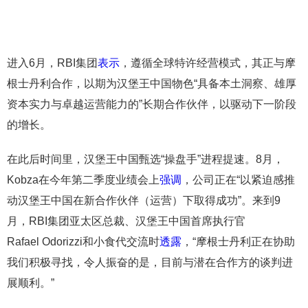
进入6月，RBI集团
表示
，遵循全球特许经营模式，其正与摩
根士丹利合作，以期为汉堡王中国物色“具备本土洞察、雄厚
资本实力与卓越运营能力的”长期合作伙伴，以驱动下一阶段
的增长。
在此后时间里，汉堡王中国甄选“操盘手”进程提速。8月，
Kobza在今年第二季度业绩会上
强调
，公司正在“以紧迫感推
动汉堡王中国在新合作伙伴（运营）下取得成功”。来到9
月，RBI集团亚太区总裁、汉堡王中国首席执行官
Rafael Odorizzi和小食代交流时
透露
，“摩根士丹利正在协助
我们积极寻找，令人振奋的是，目前与潜在合作方的谈判进
展顺利。”