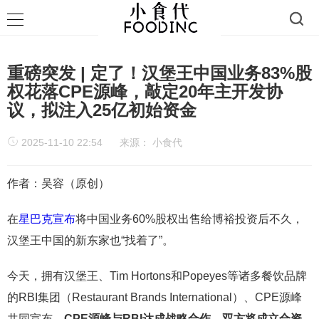
重磅突发 | 定了！汉堡王中国业务83%股
权花落CPE源峰，敲定20年主开发协
议，拟注入25亿初始资金
2025-11-10 22:54
来源：
小食代
作者：吴容（原创）
在
星巴克宣布
将中国业务60%股权出售给博裕投资后不久，
汉堡王中国的新东家也“找着了”。
今天，拥有汉堡王、Tim Hortons和Popeyes等诸多餐饮品牌
的RBI集团（Restaurant Brands International）、CPE源峰
共同宣布，
CPE源峰与RBI达成战略合作，
双方将成立合资