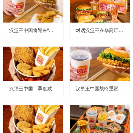
汉堡王中国将迎来“餐饮界大佬”：原肯德基中国总经理黄进栓任新董事长，他也是新东家的运营合伙人
对话汉堡王在华高层：再挖来两位中国餐饮老将，寻找潜在合作伙伴谈判进展顺利
汉堡王中国二季度减少100家店，全球CEO说刚注资超2亿，在华系统销售额增至12亿，要以紧迫感寻找新操盘手
汉堡王中国战略重塑后首推出全新炸鸡汉堡，要释放“破圈本土化”信号