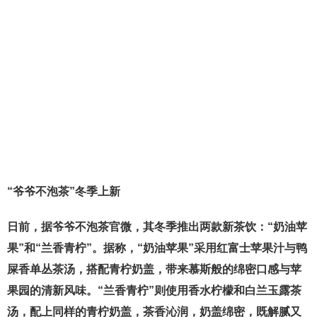
“爷爷不泡茶”冬季上新
日前，据爷爷不泡茶官微，其冬季推出两款新茶饮：“奶油苹
果”和“兰香青柠”。据称，“奶油苹果”采用红富士苹果汁与鸭
屎香单丛茶汤，搭配青柠奶盖，带来慕斯般的绵密口感与苹
果园的清新风味。“兰香青柠”则使用香水柠檬和白兰玉露茶
汤，配上同样的青柠奶盖，茶香沁润，奶盖绵密，既解腻又