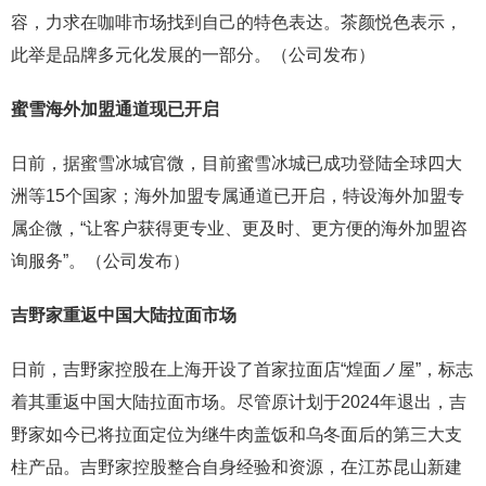
容，力求在咖啡市场找到自己的特色表达。茶颜悦色表示，
此举是品牌多元化发展的一部分。（公司发布）
蜜雪海外加盟通道现已开启
日前，据蜜雪冰城官微，目前蜜雪冰城已成功登陆全球四大
洲等15个国家；海外加盟专属通道已开启，特设海外加盟专
属企微，“让客户获得更专业、更及时、更方便的海外加盟咨
询服务”。（公司发布）
吉野家重返中国大陆拉面市场
日前，吉野家控股在上海开设了首家拉面店“煌面ノ屋”，标志
着其重返中国大陆拉面市场。尽管原计划于2024年退出，吉
野家如今已将拉面定位为继牛肉盖饭和乌冬面后的第三大支
柱产品。吉野家控股整合自身经验和资源，在江苏昆山新建