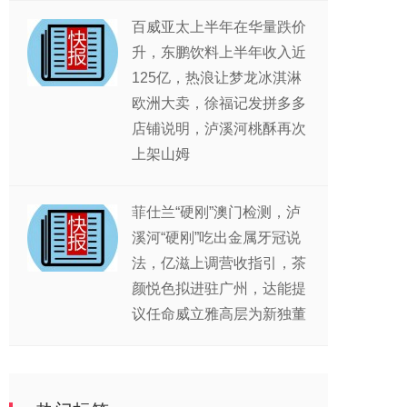
百威亚太上半年在华量跌价
升，东鹏饮料上半年收入近
125亿，热浪让梦龙冰淇淋
欧洲大卖，徐福记发拼多多
店铺说明，泸溪河桃酥再次
上架山姆
菲仕兰“硬刚”澳门检测，泸
溪河“硬刚”吃出金属牙冠说
法，亿滋上调营收指引，茶
颜悦色拟进驻广州，达能提
议任命威立雅高层为新独董