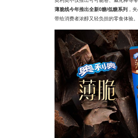
奥利奥不仅推出可可脆卷、威化棒等
薄脆线今年推出全新0糖/低糖系列
，夹
带给消费者浓醇又轻负担的零食体验