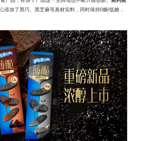
零食产品，在饼干产品这一主阵地也不断升级创新。
奥利奥
心添加了黑巧、黑芝麻等真材实料，同时保持0糖/低糖，
。