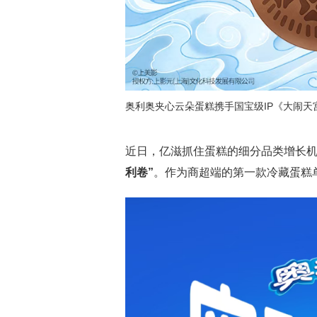
奥利奥夹心云朵蛋糕携手国宝级IP《大闹天
近日，亿滋抓住蛋糕的细分品类增长
利卷”
。作为商超端的第一款冷藏蛋糕