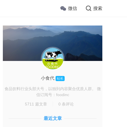
微信
搜索
小食代
站长
食品饮料行业头部大号，以独到内容聚合优质人群。 微
信订阅号：foodinc
5711 篇文章
0 条评论
最近文章