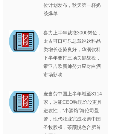
位计划发布，秋天第一杯奶
茶爆单
喜力上半年裁撤3000岗位，
太古可口可乐总裁说饮料品
类增长态势良好，华润饮料
下半年要打三场关键战役，
帝亚吉欧新帅努力应对白酒
市场影响
麦当劳中国上半年增至8114
家，达能CEO称现阶段更具
进攻性，“小酒馆”海伦司盈
警，现代牧业完成收购中国
圣牧股权，茶颜悦色合肥首