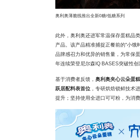
奥利奥薄脆线推出全新0糖/低糖系列
此外，奥利奥还进军常温保存蛋糕品类
产品。该产品精准捕捉正餐前的“小饿
品牌感召力和优异的销售量，为常保蛋糕
年连续荣登尼尔森IQ BASES突破性
基于消费者反馈，
奥利奥夹心云朵蛋糕
跃居配料表首位
，专研烘焙锁鲜技术
提升；坚持使用全进口可可粉，为消