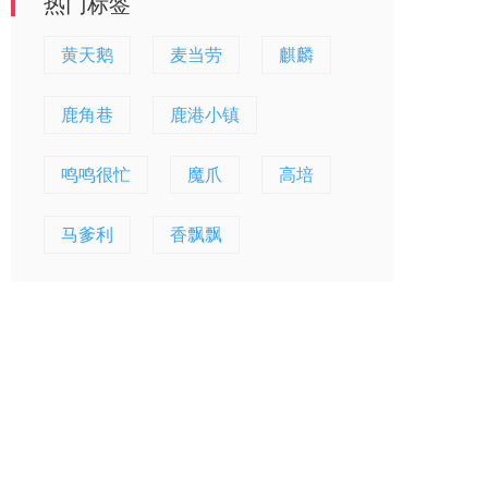
热门标签
黄天鹅
麦当劳
麒麟
鹿角巷
鹿港小镇
鸣鸣很忙
魔爪
高培
马爹利
香飘飘