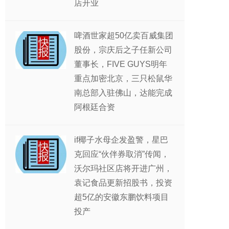
店开业
啤酒世家超50亿卖百威集团
股份，宗庆后之子任新公司
董事长，FIVE GUYS明年
重点加密北京，三只松鼠华
南总部入驻佛山，达能完成
阿根廷合资
if椰子水母企发盈警，星巴
克回应“伙伴券取消”传闻，
沃尔玛社区店将开进广州，
袁记食品更新招股书，投资
超5亿的安徽东鹏饮料项目
投产