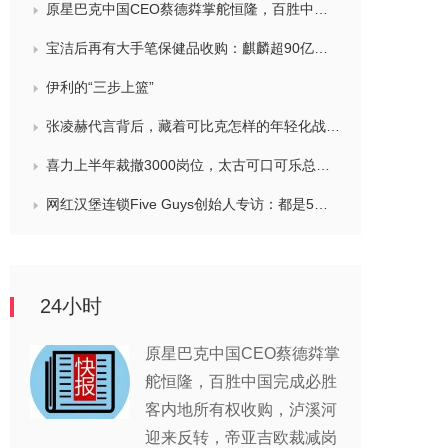
原星巴克中国CEO蔡德粦掌舵恒隆，百胜中国完成必胜客内地所有权收购，泸溪河迎来反转，帝亚吉欧裁减岗位计划发布，秋天第一杯奶茶爆单
宝洁后再有大手笔保健品收购：麒麟超90亿拿下健美生，在华已入驻山姆和开市客等多渠道，为何超300亿资本一周内“疯抢”VMS？
伊利的“三步上篮”
张凌赫代言背后，藏着可比克怎样的年轻化战略？
喜力上半年裁撤3000岗位，太古可口可乐总裁说饮料品类增长态势良好，华润饮料下半年要打三场关键战役，帝亚吉欧新帅努力应对白酒市场影响
网红汉堡连锁Five Guys创始人专访：都是5个儿子和妻子在打理，绝不会与麦当劳正面竞争，要公司上市或卖盘的建议不时出现
24小时
原星巴克中国CEO蔡德粦掌
舵恒隆，百胜中国完成必胜
客内地所有权收购，泸溪河
迎来反转，帝亚吉欧裁减岗